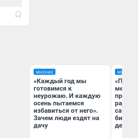
МНЕНИЕ
МНЕНИЕ
«Каждый год мы
«Покуп
готовимся к
мешке»
неурожаю. И каждую
предпр
осень пытаемся
рассказ
избавиться от него».
самом 
Зачем люди ездят на
бизнес
дачу
дешевы