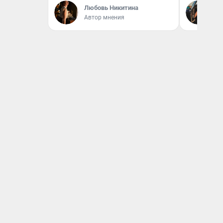
На
Любовь Никитина
От
Автор мнения
де