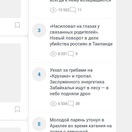
всегда к нему возвращаются
15 532
11
«Насиловал на глазах у
3
связанных родителей».
Новый поворот в деле
убийства россиян в Таиланде
8 531
9
Уехал за грибами на
4
«Крузаке» и пропал.
Заслуженного энергетика
Забайкалья ищут в лесу — в
небо подняли дрон
6 534
38
Молодой парень утонул в
5
Арахлее во время катания на
лодке с девушкой