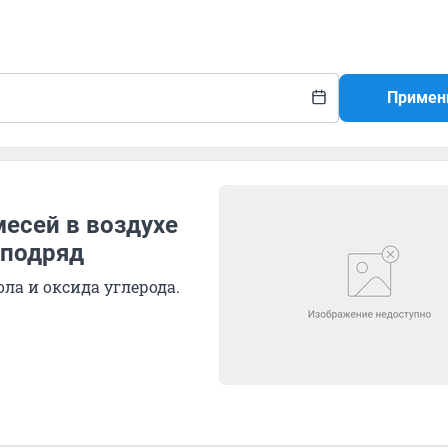
Примен
есей в воздухе
 подряд
ла и оксида углерода.