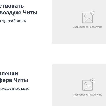
ствовать
воздухе Читы
 третий день.
плении
фере Читы
еорологическим