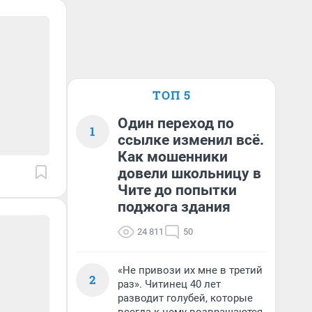
ТОП 5
Один переход по
1
ссылке изменил всё.
Как мошенники
довели школьницу в
Чите до попытки
поджога здания
24 811
50
«Не привози их мне в третий
2
раз». Читинец 40 лет
разводит голубей, которые