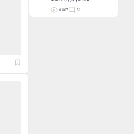
6 007
81