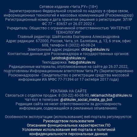
Сетевое издание «Чита.РУ» (18+)
Зарегистрировано Федеральной службой по надзору в сфере связи,
информационных технологий и массовых коммуникаций (Роскомнадзор)
Регистрационный номер и дата принятия решения о регистрации: ЭЛ №
ФС 77 – 83657 от 26.07.2022 г.
Учредитель: Общество с ограниченной ответственностью "ИНТЕРНЕТ
ТЕХНОЛОГИИ"
Главный редактор: Шайтанова Екатерина Александровна
Адрес редакции: 672000, Россия, Чита, ул. Балябина, д. 13, 6 этаж, офис
608, телефон 8 (3022) 40-08-24
Электронный адрес редакции:
chita@shkulev.ru
Контактные данные для Роскомнадзора и государственных органов:
juristnsk@shkulev.ru
Техподдержка:
help@shkulev.ru
Редакционные материалы, опубликованные на сайте до 26.07.2022,
подготовлены Информационным агентством Чита.Ру (Зарегистрировано
Роскомнадзором - Свидетельство о регистрации средства массовой
информации ИА №ФС 77-71394 от 17 октября 2017 года)
РЕКЛАМА НА САЙТЕ
Связаться с отделом продаж: 8 (30-22) 40-08-90,
reklamachita@shkulev.ru
Чат-бот в телеграм:
@shkulev_social_media_gp_bot
Редакция сайта не несет ответственности за достоверность
информации, содержащейся в рекламных объявлениях.
Особенности эксплуатации (использования) веб-портала регулируются:
Руководством пользователя
Описанием функциональных характеристик ПО
Условиями использования веб-портала и политикой
конфиденциальности персональных данных