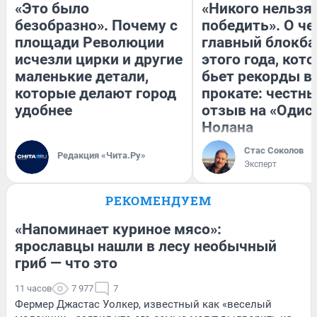
«Это было
«Никого нельзя
безобразно». Почему с
победить». О ч
площади Революции
главный блокба
исчезли цирки и другие
этого года, кот
маленькие детали,
бьет рекорды в
которые делают город
прокате: честн
удобнее
отзыв на «Одис
Нолана
Стас Соколов
Редакция «Чита.Ру»
Эксперт
РЕКОМЕНДУЕМ
«Напоминает куриное мясо»:
ярославцы нашли в лесу необычный
гриб — что это
11 часов
7 977
7
Фермер Джастас Уолкер, известный как «веселый