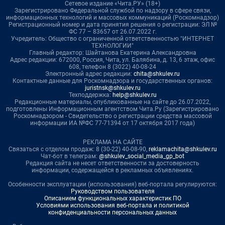
Сетевое издание «Чита.РУ» (18+)
Зарегистрировано Федеральной службой по надзору в сфере связи,
информационных технологий и массовых коммуникаций (Роскомнадзор)
Регистрационный номер и дата принятия решения о регистрации: ЭЛ №
ФС 77 – 83657 от 26.07.2022 г.
Учредитель: Общество с ограниченной ответственностью "ИНТЕРНЕТ
ТЕХНОЛОГИИ"
Главный редактор: Шайтанова Екатерина Александровна
Адрес редакции: 672000, Россия, Чита, ул. Балябина, д. 13, 6 этаж, офис
608, телефон 8 (3022) 40-08-24
Электронный адрес редакции:
chita@shkulev.ru
Контактные данные для Роскомнадзора и государственных органов:
juristnsk@shkulev.ru
Техподдержка:
help@shkulev.ru
Редакционные материалы, опубликованные на сайте до 26.07.2022,
подготовлены Информационным агентством Чита.Ру (Зарегистрировано
Роскомнадзором - Свидетельство о регистрации средства массовой
информации ИА №ФС 77-71394 от 17 октября 2017 года)
РЕКЛАМА НА САЙТЕ
Связаться с отделом продаж: 8 (30-22) 40-08-90,
reklamachita@shkulev.ru
Чат-бот в телеграм:
@shkulev_social_media_gp_bot
Редакция сайта не несет ответственности за достоверность
информации, содержащейся в рекламных объявлениях.
Особенности эксплуатации (использования) веб-портала регулируются:
Руководством пользователя
Описанием функциональных характеристик ПО
Условиями использования веб-портала и политикой
конфиденциальности персональных данных