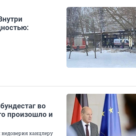
Внутри
дностью:
бундестаг во
это произошло и
 недоверия канцлеру