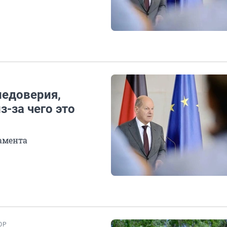
недоверия,
-за чего это
ламента
ОР