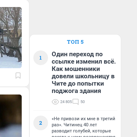
ТОП 5
Один переход по
1
ссылке изменил всё.
Как мошенники
довели школьницу в
Чите до попытки
поджога здания
24 805
50
«Не привози их мне в третий
2
раз». Читинец 40 лет
разводит голубей, которые