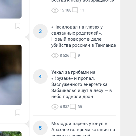
всегда к нему возвращаются
15 188
11
«Насиловал на глазах у
3
связанных родителей».
Новый поворот в деле
убийства россиян в Таиланде
8 526
9
Уехал за грибами на
4
«Крузаке» и пропал.
Заслуженного энергетика
Забайкалья ищут в лесу — в
небо подняли дрон
6 532
38
Молодой парень утонул в
5
Арахлее во время катания на
лодке с девушкой