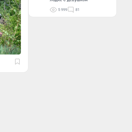
5 999
81