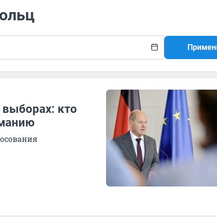
Шольц
Примен
 выборах: кто
рманию
лосования