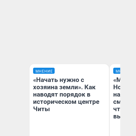
МНЕНИЕ
МНЕНИЕ
«Начать нужно с
«Мы ви
хозяина земли». Как
Нолана
наводят порядок в
настро
историческом центре
смотре
Читы
чтобы 
выгляд