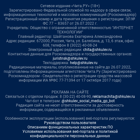
Сетевое издание «Чита.РУ» (18+)
Зарегистрировано Федеральной службой по надзору в сфере связи,
информационных технологий и массовых коммуникаций (Роскомнадзор)
Регистрационный номер и дата принятия решения о регистрации: ЭЛ №
ФС 77 – 83657 от 26.07.2022 г.
Учредитель: Общество с ограниченной ответственностью "ИНТЕРНЕТ
ТЕХНОЛОГИИ"
Главный редактор: Шайтанова Екатерина Александровна
Адрес редакции: 672000, Россия, Чита, ул. Балябина, д. 13, 6 этаж, офис
608, телефон 8 (3022) 40-08-24
Электронный адрес редакции:
chita@shkulev.ru
Контактные данные для Роскомнадзора и государственных органов:
juristnsk@shkulev.ru
Техподдержка:
help@shkulev.ru
Редакционные материалы, опубликованные на сайте до 26.07.2022,
подготовлены Информационным агентством Чита.Ру (Зарегистрировано
Роскомнадзором - Свидетельство о регистрации средства массовой
информации ИА №ФС 77-71394 от 17 октября 2017 года)
РЕКЛАМА НА САЙТЕ
Связаться с отделом продаж: 8 (30-22) 40-08-90,
reklamachita@shkulev.ru
Чат-бот в телеграм:
@shkulev_social_media_gp_bot
Редакция сайта не несет ответственности за достоверность
информации, содержащейся в рекламных объявлениях.
Особенности эксплуатации (использования) веб-портала регулируются:
Руководством пользователя
Описанием функциональных характеристик ПО
Условиями использования веб-портала и политикой
конфиденциальности персональных данных