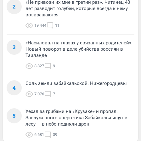
«Не привози их мне в третий раз». Читинец 40
2
лет разводит голубей, которые всегда к нему
возвращаются
19 444
11
«Насиловал на глазах у связанных родителей».
3
Новый поворот в деле убийства россиян в
Таиланде
8 827
9
Соль земли забайкальской. Нижегородцевы
4
7 076
7
Уехал за грибами на «Крузаке» и пропал.
5
Заслуженного энергетика Забайкалья ищут в
лесу — в небо подняли дрон
6 681
39