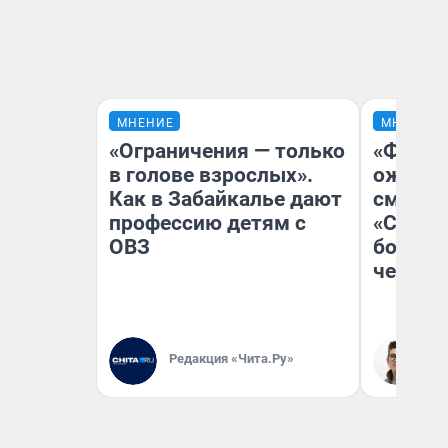
МНЕНИЕ
МНЕНИЕ
«Ограничения — только
«Финал
в голове взрослых».
ожидан
Как в Забайкалье дают
смотре
профессию детям с
«Стары
ОВЗ
большо
честна
Редакция «Чита.Ру»
На