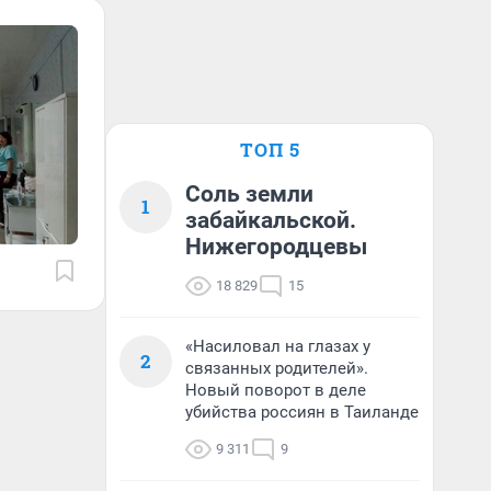
ТОП 5
Соль земли
1
забайкальской.
Нижегородцевы
18 829
15
«Насиловал на глазах у
2
связанных родителей».
Новый поворот в деле
убийства россиян в Таиланде
9 311
9