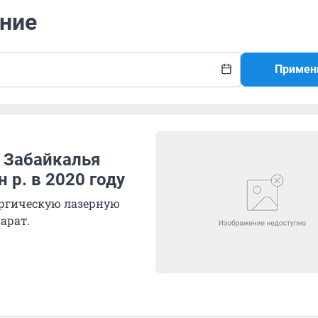
ение
Примен
 Забайкалья
 р. в 2020 году
ургическую лазерную
арат.