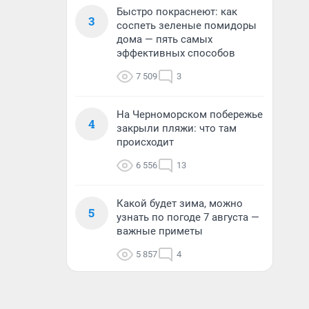
Быстро покраснеют: как
3
соспеть зеленые помидоры
дома — пять самых
эффективных способов
7 509
3
На Черноморском побережье
4
закрыли пляжи: что там
происходит
6 556
13
Какой будет зима, можно
5
узнать по погоде 7 августа —
важные приметы
5 857
4