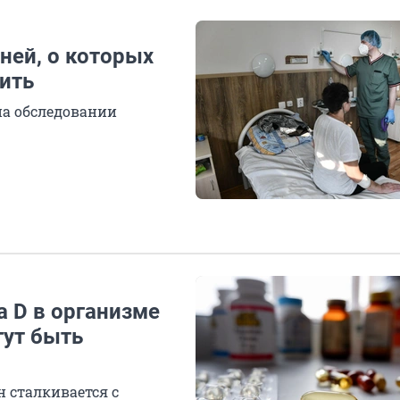
зней, о которых
чить
 на обследовании
 D в организме
гут быть
 сталкивается с