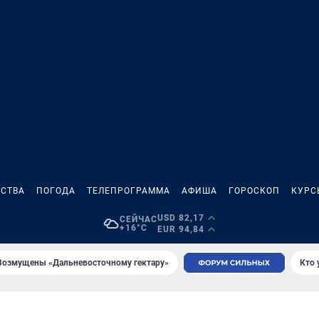
СТВА
ПОГОДА
ТЕЛЕПРОГРАММА
АФИША
ГОРОСКОП
КУРС
USD 82,17
СЕЙЧАС
+16°C
EUR 94,84
Возмущены «Дальневосточному гектару»
Кто 