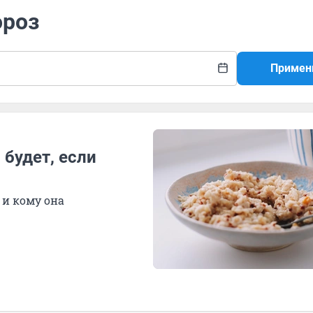
ороз
Примен
 будет, если
 и кому она