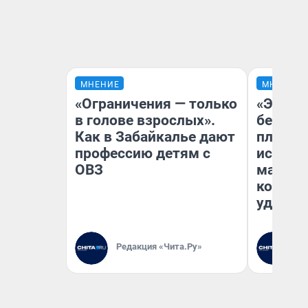
МНЕНИЕ
МНЕНИЕ
«Ограничения — только
«Это б
в голове взрослых».
безобр
Как в Забайкалье дают
площад
профессию детям с
исчезл
ОВЗ
малень
которы
удобне
Редакция «Чита.Ру»
Ре