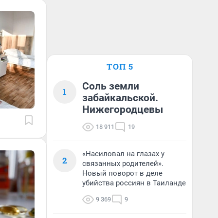
ТОП 5
Соль земли
1
забайкальской.
Нижегородцевы
18 911
19
«Насиловал на глазах у
2
связанных родителей».
Новый поворот в деле
убийства россиян в Таиланде
9 369
9