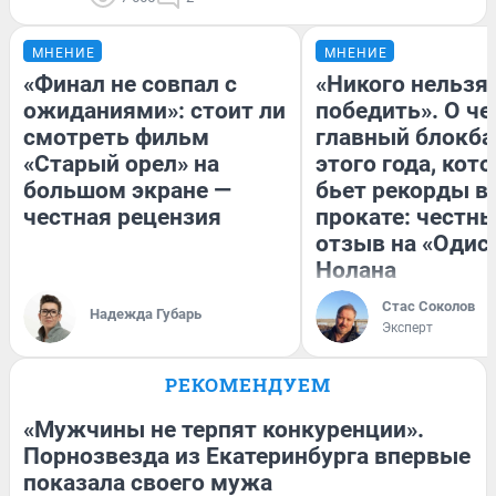
МНЕНИЕ
МНЕНИЕ
«Финал не совпал с
«Никого нельзя
ожиданиями»: стоит ли
победить». О ч
смотреть фильм
главный блокба
«Старый орел» на
этого года, кот
большом экране —
бьет рекорды в
честная рецензия
прокате: честн
отзыв на «Одис
Нолана
Стас Соколов
Надежда Губарь
Эксперт
РЕКОМЕНДУЕМ
«Мужчины не терпят конкуренции».
Порнозвезда из Екатеринбурга впервые
показала своего мужа