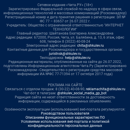
Сетевое издание «Чита.РУ» (18+)
Зарегистрировано Федеральной службой по надзору в сфере связи,
информационных технологий и массовых коммуникаций (Роскомнадзор)
Регистрационный номер и дата принятия решения о регистрации: ЭЛ №
ФС 77 – 83657 от 26.07.2022 г.
Учредитель: Общество с ограниченной ответственностью "ИНТЕРНЕТ
ТЕХНОЛОГИИ"
Главный редактор: Шайтанова Екатерина Александровна
Адрес редакции: 672000, Россия, Чита, ул. Балябина, д. 13, 6 этаж, офис
608, телефон 8 (3022) 40-08-24
Электронный адрес редакции:
chita@shkulev.ru
Контактные данные для Роскомнадзора и государственных органов:
juristnsk@shkulev.ru
Техподдержка:
help@shkulev.ru
Редакционные материалы, опубликованные на сайте до 26.07.2022,
подготовлены Информационным агентством Чита.Ру (Зарегистрировано
Роскомнадзором - Свидетельство о регистрации средства массовой
информации ИА №ФС 77-71394 от 17 октября 2017 года)
РЕКЛАМА НА САЙТЕ
Связаться с отделом продаж: 8 (30-22) 40-08-90,
reklamachita@shkulev.ru
Чат-бот в телеграм:
@shkulev_social_media_gp_bot
Редакция сайта не несет ответственности за достоверность
информации, содержащейся в рекламных объявлениях.
Особенности эксплуатации (использования) веб-портала регулируются:
Руководством пользователя
Описанием функциональных характеристик ПО
Условиями использования веб-портала и политикой
конфиденциальности персональных данных