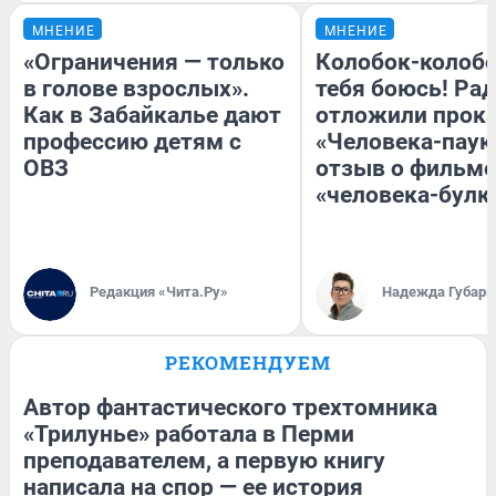
МНЕНИЕ
МНЕНИЕ
«Ограничения — только
Колобок-колобо
в голове взрослых».
тебя боюсь! Рад
Как в Забайкалье дают
отложили прок
профессию детям с
«Человека-паук
ОВЗ
отзыв о фильме
«человека-булк
Редакция «Чита.Ру»
Надежда Губарь
РЕКОМЕНДУЕМ
Автор фантастического трехтомника
«Трилунье» работала в Перми
преподавателем, а первую книгу
написала на спор — ее история