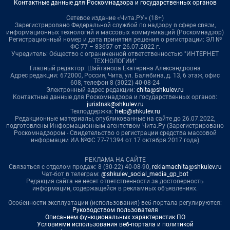
Контактные данные для Роскомнадзора и государственных органов
Сетевое издание «Чита.РУ» (18+)
Зарегистрировано Федеральной службой по надзору в сфере связи,
информационных технологий и массовых коммуникаций (Роскомнадзор)
Регистрационный номер и дата принятия решения о регистрации: ЭЛ №
ФС 77 – 83657 от 26.07.2022 г.
Учредитель: Общество с ограниченной ответственностью "ИНТЕРНЕТ
ТЕХНОЛОГИИ"
Главный редактор: Шайтанова Екатерина Александровна
Адрес редакции: 672000, Россия, Чита, ул. Балябина, д. 13, 6 этаж, офис
608, телефон 8 (3022) 40-08-24
Электронный адрес редакции:
chita@shkulev.ru
Контактные данные для Роскомнадзора и государственных органов:
juristnsk@shkulev.ru
Техподдержка:
help@shkulev.ru
Редакционные материалы, опубликованные на сайте до 26.07.2022,
подготовлены Информационным агентством Чита.Ру (Зарегистрировано
Роскомнадзором - Свидетельство о регистрации средства массовой
информации ИА №ФС 77-71394 от 17 октября 2017 года)
РЕКЛАМА НА САЙТЕ
Связаться с отделом продаж: 8 (30-22) 40-08-90,
reklamachita@shkulev.ru
Чат-бот в телеграм:
@shkulev_social_media_gp_bot
Редакция сайта не несет ответственности за достоверность
информации, содержащейся в рекламных объявлениях.
Особенности эксплуатации (использования) веб-портала регулируются:
Руководством пользователя
Описанием функциональных характеристик ПО
Условиями использования веб-портала и политикой