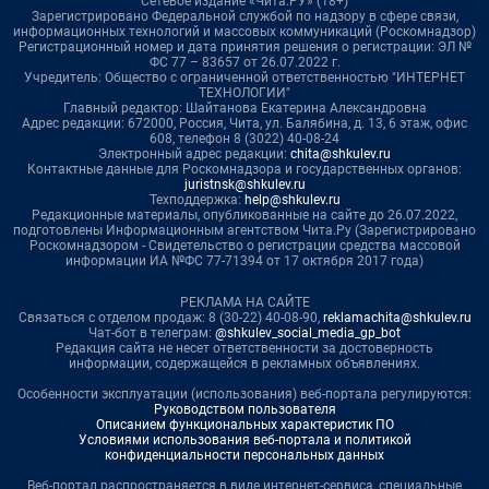
Сетевое издание «Чита.РУ» (18+)
Зарегистрировано Федеральной службой по надзору в сфере связи,
информационных технологий и массовых коммуникаций (Роскомнадзор)
Регистрационный номер и дата принятия решения о регистрации: ЭЛ №
ФС 77 – 83657 от 26.07.2022 г.
Учредитель: Общество с ограниченной ответственностью "ИНТЕРНЕТ
ТЕХНОЛОГИИ"
Главный редактор: Шайтанова Екатерина Александровна
Адрес редакции: 672000, Россия, Чита, ул. Балябина, д. 13, 6 этаж, офис
608, телефон 8 (3022) 40-08-24
Электронный адрес редакции:
chita@shkulev.ru
Контактные данные для Роскомнадзора и государственных органов:
juristnsk@shkulev.ru
Техподдержка:
help@shkulev.ru
Редакционные материалы, опубликованные на сайте до 26.07.2022,
подготовлены Информационным агентством Чита.Ру (Зарегистрировано
Роскомнадзором - Свидетельство о регистрации средства массовой
информации ИА №ФС 77-71394 от 17 октября 2017 года)
РЕКЛАМА НА САЙТЕ
Связаться с отделом продаж: 8 (30-22) 40-08-90,
reklamachita@shkulev.ru
Чат-бот в телеграм:
@shkulev_social_media_gp_bot
Редакция сайта не несет ответственности за достоверность
информации, содержащейся в рекламных объявлениях.
Особенности эксплуатации (использования) веб-портала регулируются:
Руководством пользователя
Описанием функциональных характеристик ПО
Условиями использования веб-портала и политикой
конфиденциальности персональных данных
Веб-портал распространяется в виде интернет-сервиса, специальные