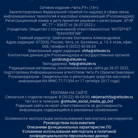
Сетевое издание «Чита.РУ» (18+)
Зарегистрировано Федеральной службой по надзору в сфере связи,
информационных технологий и массовых коммуникаций (Роскомнадзор)
Регистрационный номер и дата принятия решения о регистрации: ЭЛ №
ФС 77 – 83657 от 26.07.2022 г.
Учредитель: Общество с ограниченной ответственностью "ИНТЕРНЕТ
ТЕХНОЛОГИИ"
Главный редактор: Шайтанова Екатерина Александровна
Адрес редакции: 672000, Россия, Чита, ул. Балябина, д. 13, 6 этаж, офис
608, телефон 8 (3022) 40-08-24
Электронный адрес редакции:
chita@shkulev.ru
Контактные данные для Роскомнадзора и государственных органов:
juristnsk@shkulev.ru
Техподдержка:
help@shkulev.ru
Редакционные материалы, опубликованные на сайте до 26.07.2022,
подготовлены Информационным агентством Чита.Ру (Зарегистрировано
Роскомнадзором - Свидетельство о регистрации средства массовой
информации ИА №ФС 77-71394 от 17 октября 2017 года)
РЕКЛАМА НА САЙТЕ
Связаться с отделом продаж: 8 (30-22) 40-08-90,
reklamachita@shkulev.ru
Чат-бот в телеграм:
@shkulev_social_media_gp_bot
Редакция сайта не несет ответственности за достоверность
информации, содержащейся в рекламных объявлениях.
Особенности эксплуатации (использования) веб-портала регулируются:
Руководством пользователя
Описанием функциональных характеристик ПО
Условиями использования веб-портала и политикой
конфиденциальности персональных данных