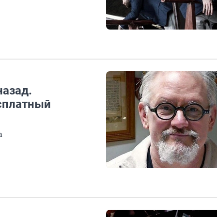
назад.
сплатный
а