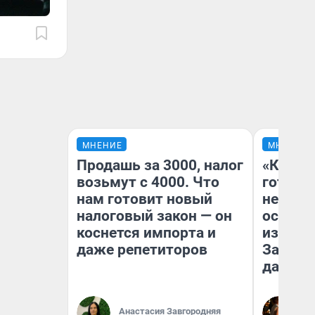
МНЕНИЕ
МНЕНИЕ
Продашь за 3000, налог
«Кажды
возьмут с 4000. Что
готови
нам готовит новый
неурож
налоговый закон — он
осень 
коснется импорта и
избавит
даже репетиторов
Зачем 
дачу
Лю
Анастасия Завгородняя