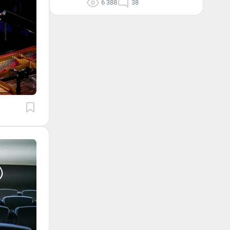
6 388
38