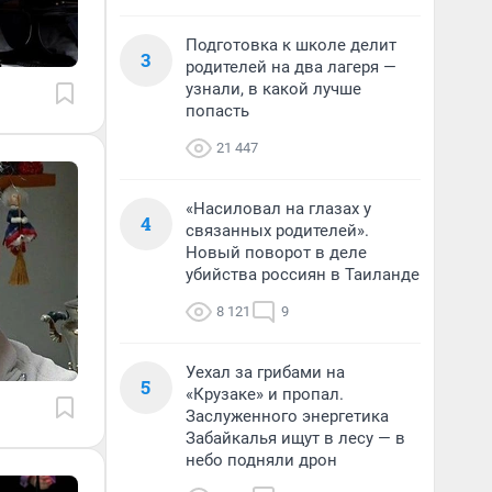
Подготовка к школе делит
3
родителей на два лагеря —
узнали, в какой лучше
попасть
21 447
«Насиловал на глазах у
4
связанных родителей».
Новый поворот в деле
убийства россиян в Таиланде
8 121
9
Уехал за грибами на
5
«Крузаке» и пропал.
Заслуженного энергетика
Забайкалья ищут в лесу — в
небо подняли дрон