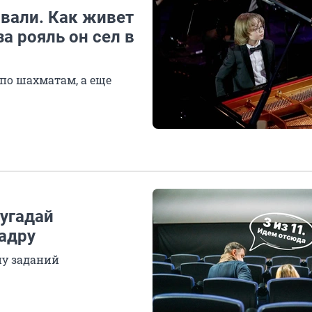
ивали. Как живет
а рояль он сел в
 по шахматам, а еще
 угадай
адру
ну заданий