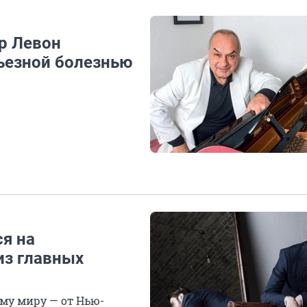
р Левон
рьезной болезнью
я на
из главных
му миру — от Нью-