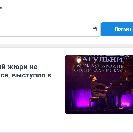
т
Примен
ий жюри не
са, выступил в