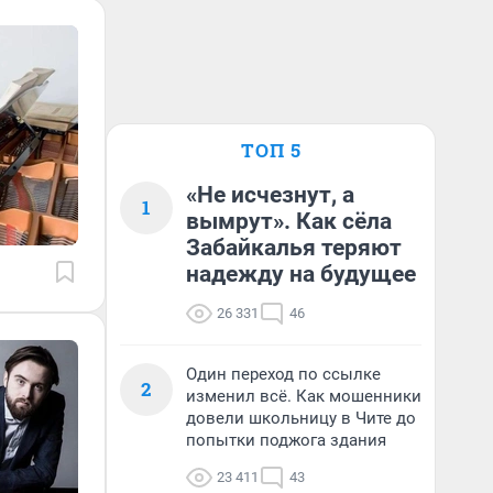
ТОП 5
«Не исчезнут, а
1
вымрут». Как сёла
Забайкалья теряют
надежду на будущее
26 331
46
Один переход по ссылке
2
изменил всё. Как мошенники
довели школьницу в Чите до
попытки поджога здания
23 411
43