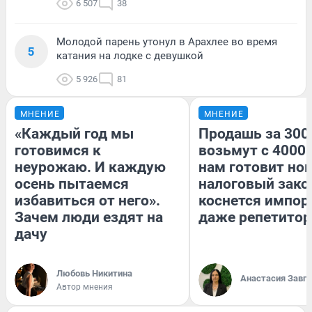
6 507
38
Молодой парень утонул в Арахлее во время
5
катания на лодке с девушкой
5 926
81
МНЕНИЕ
МНЕНИЕ
«Каждый год мы
Продашь за 3000
готовимся к
возьмут с 4000.
неурожаю. И каждую
нам готовит но
осень пытаемся
налоговый зако
избавиться от него».
коснется импор
Зачем люди ездят на
даже репетитор
дачу
Любовь Никитина
Анастасия Завг
Автор мнения