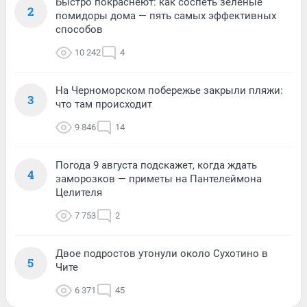
Быстро покраснеют: как соспеть зеленые
2
помидоры дома — пять самых эффективных
способов
10 242
4
На Черноморском побережье закрыли пляжи:
3
что там происходит
9 846
14
Погода 9 августа подскажет, когда ждать
4
заморозков — приметы на Пантелеймона
Целителя
7 753
2
Двое подростов утонули около Сухотино в
5
Чите
6 371
45