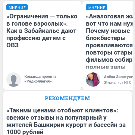
МНЕНИЕ
МНЕНИЕ
«Ограничения — только
«Аналоговая жи
в голове взрослых».
вот что нам нуж
Как в Забайкалье дают
Почему новые
профессию детям с
блокбастеры
ОВЗ
проваливаются,
повторы стары
фильмов собир
полные залы
Команда проекта
Алёна Золотухи
«Редколлегия»
Журналист НГС
РЕКОМЕНДУЕМ
«Такими ценами отобьют клиентов»:
свежие отзывы на популярный у
жителей Башкирии курорт и бассейн за
1000 рублей