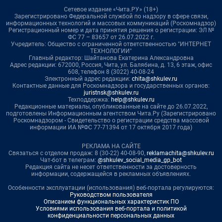
Сетевое издание «Чита.РУ» (18+)
Зарегистрировано Федеральной службой по надзору в сфере связи,
информационных технологий и массовых коммуникаций (Роскомнадзор)
Регистрационный номер и дата принятия решения о регистрации: ЭЛ №
ФС 77 – 83657 от 26.07.2022 г.
Учредитель: Общество с ограниченной ответственностью "ИНТЕРНЕТ
ТЕХНОЛОГИИ"
Главный редактор: Шайтанова Екатерина Александровна
Адрес редакции: 672000, Россия, Чита, ул. Балябина, д. 13, 6 этаж, офис
608, телефон 8 (3022) 40-08-24
Электронный адрес редакции:
chita@shkulev.ru
Контактные данные для Роскомнадзора и государственных органов:
juristnsk@shkulev.ru
Техподдержка:
help@shkulev.ru
Редакционные материалы, опубликованные на сайте до 26.07.2022,
подготовлены Информационным агентством Чита.Ру (Зарегистрировано
Роскомнадзором - Свидетельство о регистрации средства массовой
информации ИА №ФС 77-71394 от 17 октября 2017 года)
РЕКЛАМА НА САЙТЕ
Связаться с отделом продаж: 8 (30-22) 40-08-90,
reklamachita@shkulev.ru
Чат-бот в телеграм:
@shkulev_social_media_gp_bot
Редакция сайта не несет ответственности за достоверность
информации, содержащейся в рекламных объявлениях.
Особенности эксплуатации (использования) веб-портала регулируются:
Руководством пользователя
Описанием функциональных характеристик ПО
Условиями использования веб-портала и политикой
конфиденциальности персональных данных