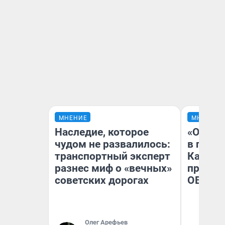
МНЕНИЕ
МНЕНИЕ
Наследие, которое
«Огран
чудом не развалилось:
в голо
транспортный эксперт
Как в 
разнес миф о «вечных»
профес
советских дорогах
ОВЗ
Олег Арефьев