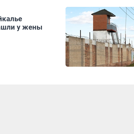
йкалье
ашли у жены