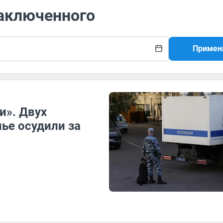
заключенного
Примен
и». Двух
ье осудили за