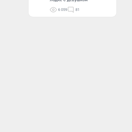
6 059
81