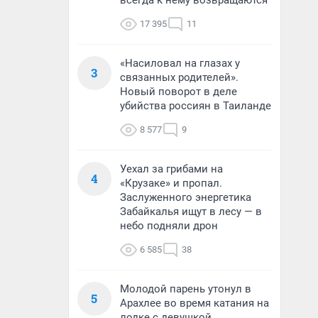
всегда к нему возвращаются
17 395
11
«Насиловал на глазах у
3
связанных родителей».
Новый поворот в деле
убийства россиян в Таиланде
8 577
9
Уехал за грибами на
4
«Крузаке» и пропал.
Заслуженного энергетика
Забайкалья ищут в лесу — в
небо подняли дрон
6 585
38
Молодой парень утонул в
5
Арахлее во время катания на
лодке с девушкой