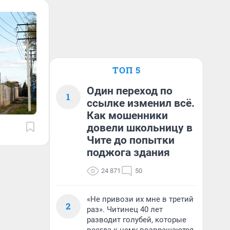
ТОП 5
Один переход по
1
ссылке изменил всё.
Как мошенники
довели школьницу в
Чите до попытки
поджога здания
24 871
50
«Не привози их мне в третий
2
раз». Читинец 40 лет
разводит голубей, которые