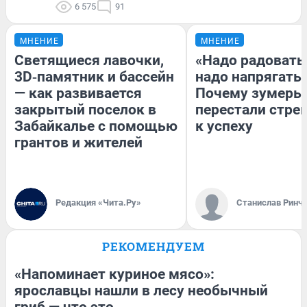
6 575
91
МНЕНИЕ
МНЕНИЕ
Светящиеся лавочки,
«Надо радоватьс
3D‑памятник и бассейн
надо напрягатьс
— как развивается
Почему зумеры
закрытый поселок в
перестали стре
Забайкалье с помощью
к успеху
грантов и жителей
Редакция «Чита.Ру»
Станислав Ринч
РЕКОМЕНДУЕМ
«Напоминает куриное мясо»:
ярославцы нашли в лесу необычный
гриб — что это