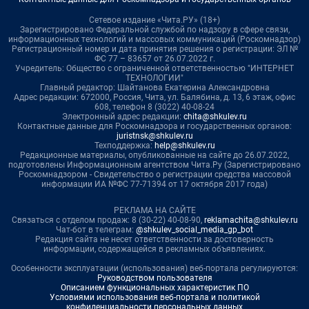
Сетевое издание «Чита.РУ» (18+)
Зарегистрировано Федеральной службой по надзору в сфере связи,
информационных технологий и массовых коммуникаций (Роскомнадзор)
Регистрационный номер и дата принятия решения о регистрации: ЭЛ №
ФС 77 – 83657 от 26.07.2022 г.
Учредитель: Общество с ограниченной ответственностью "ИНТЕРНЕТ
ТЕХНОЛОГИИ"
Главный редактор: Шайтанова Екатерина Александровна
Адрес редакции: 672000, Россия, Чита, ул. Балябина, д. 13, 6 этаж, офис
608, телефон 8 (3022) 40-08-24
Электронный адрес редакции:
chita@shkulev.ru
Контактные данные для Роскомнадзора и государственных органов:
juristnsk@shkulev.ru
Техподдержка:
help@shkulev.ru
Редакционные материалы, опубликованные на сайте до 26.07.2022,
подготовлены Информационным агентством Чита.Ру (Зарегистрировано
Роскомнадзором - Свидетельство о регистрации средства массовой
информации ИА №ФС 77-71394 от 17 октября 2017 года)
РЕКЛАМА НА САЙТЕ
Связаться с отделом продаж: 8 (30-22) 40-08-90,
reklamachita@shkulev.ru
Чат-бот в телеграм:
@shkulev_social_media_gp_bot
Редакция сайта не несет ответственности за достоверность
информации, содержащейся в рекламных объявлениях.
Особенности эксплуатации (использования) веб-портала регулируются:
Руководством пользователя
Описанием функциональных характеристик ПО
Условиями использования веб-портала и политикой
конфиденциальности персональных данных