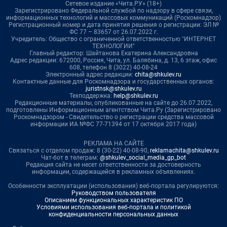
Сетевое издание «Чита.РУ» (18+)
Зарегистрировано Федеральной службой по надзору в сфере связи,
информационных технологий и массовых коммуникаций (Роскомнадзор)
Регистрационный номер и дата принятия решения о регистрации: ЭЛ №
ФС 77 – 83657 от 26.07.2022 г.
Учредитель: Общество с ограниченной ответственностью "ИНТЕРНЕТ
ТЕХНОЛОГИИ"
Главный редактор: Шайтанова Екатерина Александровна
Адрес редакции: 672000, Россия, Чита, ул. Балябина, д. 13, 6 этаж, офис
608, телефон 8 (3022) 40-08-24
Электронный адрес редакции:
chita@shkulev.ru
Контактные данные для Роскомнадзора и государственных органов:
juristnsk@shkulev.ru
Техподдержка:
help@shkulev.ru
Редакционные материалы, опубликованные на сайте до 26.07.2022,
подготовлены Информационным агентством Чита.Ру (Зарегистрировано
Роскомнадзором - Свидетельство о регистрации средства массовой
информации ИА №ФС 77-71394 от 17 октября 2017 года)
РЕКЛАМА НА САЙТЕ
Связаться с отделом продаж: 8 (30-22) 40-08-90,
reklamachita@shkulev.ru
Чат-бот в телеграм:
@shkulev_social_media_gp_bot
Редакция сайта не несет ответственности за достоверность
информации, содержащейся в рекламных объявлениях.
Особенности эксплуатации (использования) веб-портала регулируются:
Руководством пользователя
Описанием функциональных характеристик ПО
Условиями использования веб-портала и политикой
конфиденциальности персональных данных