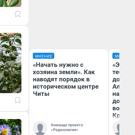
МНЕНИЕ
МНЕНИЕ
«Начать нужно с
«Эй, ст
хозяина земли». Как
тебя». 
наводят порядок в
догоня
историческом центре
Алекса
Читы
на роди
дофам
воспом
Красно
Команда проекта
Ко
«Редколлегия»
«Р