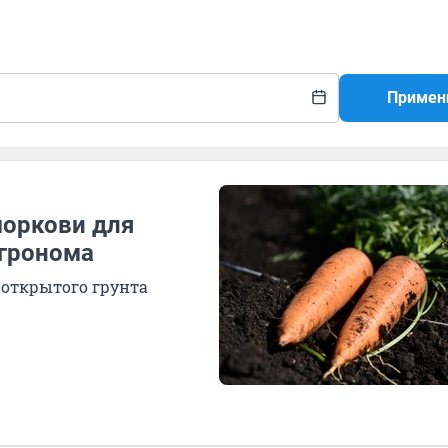
Примен
моркови для
агронома
 открытого грунта