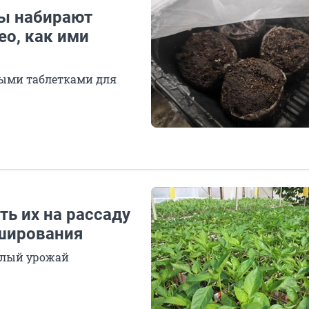
ды набирают
ео, как ими
ными таблетками для
ть их на рассаду
рширования
алый урожай