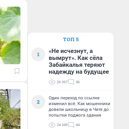
ТОП 5
«Не исчезнут, а
1
вымрут». Как сёла
Забайкалья теряют
надежду на будущее
26 367
46
Один переход по ссылке
2
изменил всё. Как мошенники
довели школьницу в Чите до
попытки поджога здания
24 349
44