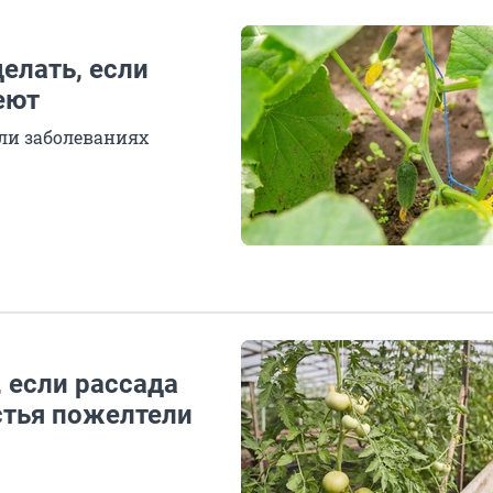
елать, если
еют
ли заболеваниях
 если рассада
истья пожелтели