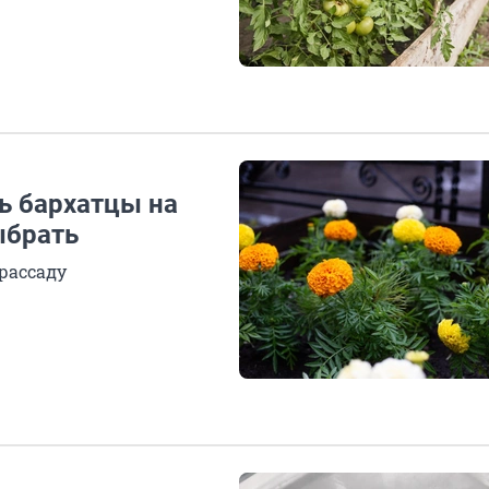
ть бархатцы на
ыбрать
рассаду