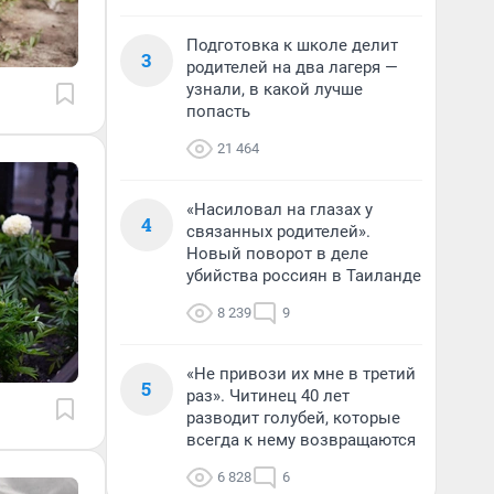
Подготовка к школе делит
3
родителей на два лагеря —
узнали, в какой лучше
попасть
21 464
«Насиловал на глазах у
4
связанных родителей».
Новый поворот в деле
убийства россиян в Таиланде
8 239
9
«Не привози их мне в третий
5
раз». Читинец 40 лет
разводит голубей, которые
всегда к нему возвращаются
6 828
6