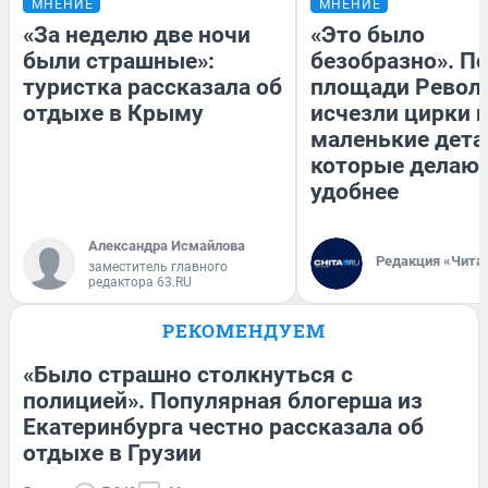
МНЕНИЕ
МНЕНИЕ
«За неделю две ночи
«Это было
были страшные»:
безобразно». П
туристка рассказала об
площади Револ
отдыхе в Крыму
исчезли цирки и
маленькие дета
которые делают
удобнее
Александра Исмайлова
Редакция «Чита
заместитель главного
редактора 63.RU
РЕКОМЕНДУЕМ
«Было страшно столкнуться с
полицией». Популярная блогерша из
Екатеринбурга честно рассказала об
отдыхе в Грузии