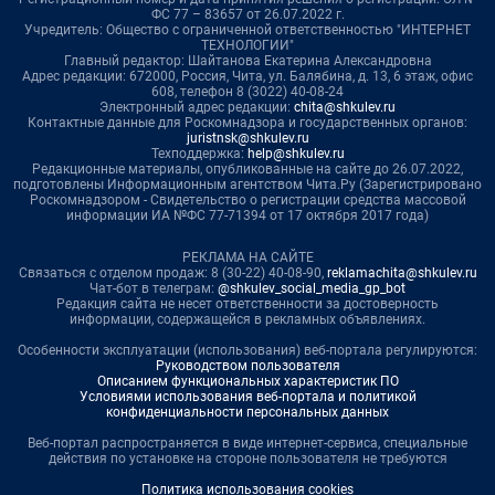
ФС 77 – 83657 от 26.07.2022 г.
Учредитель: Общество с ограниченной ответственностью "ИНТЕРНЕТ
ТЕХНОЛОГИИ"
Главный редактор: Шайтанова Екатерина Александровна
Адрес редакции: 672000, Россия, Чита, ул. Балябина, д. 13, 6 этаж, офис
608, телефон 8 (3022) 40-08-24
Электронный адрес редакции:
chita@shkulev.ru
Контактные данные для Роскомнадзора и государственных органов:
juristnsk@shkulev.ru
Техподдержка:
help@shkulev.ru
Редакционные материалы, опубликованные на сайте до 26.07.2022,
подготовлены Информационным агентством Чита.Ру (Зарегистрировано
Роскомнадзором - Свидетельство о регистрации средства массовой
информации ИА №ФС 77-71394 от 17 октября 2017 года)
РЕКЛАМА НА САЙТЕ
Связаться с отделом продаж: 8 (30-22) 40-08-90,
reklamachita@shkulev.ru
Чат-бот в телеграм:
@shkulev_social_media_gp_bot
Редакция сайта не несет ответственности за достоверность
информации, содержащейся в рекламных объявлениях.
Особенности эксплуатации (использования) веб-портала регулируются:
Руководством пользователя
Описанием функциональных характеристик ПО
Условиями использования веб-портала и политикой
конфиденциальности персональных данных
Веб-портал распространяется в виде интернет-сервиса, специальные
действия по установке на стороне пользователя не требуются
Политика использования cookies