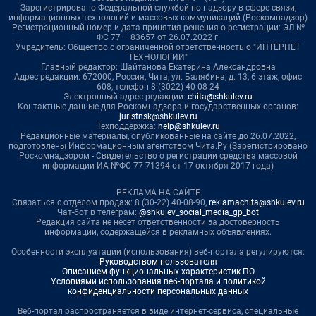
Зарегистрировано Федеральной службой по надзору в сфере связи,
информационных технологий и массовых коммуникаций (Роскомнадзор)
Регистрационный номер и дата принятия решения о регистрации: ЭЛ №
ФС 77 – 83657 от 26.07.2022 г.
Учредитель: Общество с ограниченной ответственностью "ИНТЕРНЕТ
ТЕХНОЛОГИИ"
Главный редактор: Шайтанова Екатерина Александровна
Адрес редакции: 672000, Россия, Чита, ул. Балябина, д. 13, 6 этаж, офис
608, телефон 8 (3022) 40-08-24
Электронный адрес редакции:
chita@shkulev.ru
Контактные данные для Роскомнадзора и государственных органов:
juristnsk@shkulev.ru
Техподдержка:
help@shkulev.ru
Редакционные материалы, опубликованные на сайте до 26.07.2022,
подготовлены Информационным агентством Чита.Ру (Зарегистрировано
Роскомнадзором - Свидетельство о регистрации средства массовой
информации ИА №ФС 77-71394 от 17 октября 2017 года)
РЕКЛАМА НА САЙТЕ
Связаться с отделом продаж: 8 (30-22) 40-08-90,
reklamachita@shkulev.ru
Чат-бот в телеграм:
@shkulev_social_media_gp_bot
Редакция сайта не несет ответственности за достоверность
информации, содержащейся в рекламных объявлениях.
Особенности эксплуатации (использования) веб-портала регулируются:
Руководством пользователя
Описанием функциональных характеристик ПО
Условиями использования веб-портала и политикой
конфиденциальности персональных данных
Веб-портал распространяется в виде интернет-сервиса, специальные