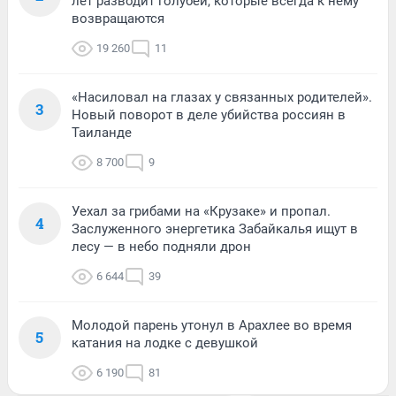
лет разводит голубей, которые всегда к нему
возвращаются
19 260
11
«Насиловал на глазах у связанных родителей».
3
Новый поворот в деле убийства россиян в
Таиланде
8 700
9
Уехал за грибами на «Крузаке» и пропал.
4
Заслуженного энергетика Забайкалья ищут в
лесу — в небо подняли дрон
6 644
39
Молодой парень утонул в Арахлее во время
5
катания на лодке с девушкой
6 190
81