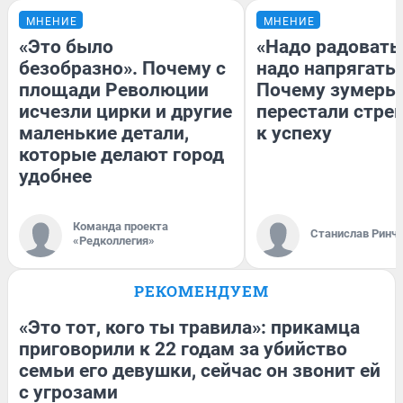
МНЕНИЕ
МНЕНИЕ
«Это было
«Надо радоватьс
безобразно». Почему с
надо напрягатьс
площади Революции
Почему зумеры
исчезли цирки и другие
перестали стре
маленькие детали,
к успеху
которые делают город
удобнее
Команда проекта
Станислав Ринч
«Редколлегия»
РЕКОМЕНДУЕМ
«Это тот, кого ты травила»: прикамца
приговорили к 22 годам за убийство
семьи его девушки, сейчас он звонит ей
с угрозами