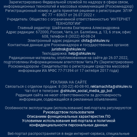
Зарегистрировано Федеральной службой по надзору в сфере связи,
информационных технологий и массовых коммуникаций (Роскомнадзор)
Регистрационный номер и дата принятия решения о регистрации: ЭЛ №
ФС 77 – 83657 от 26.07.2022 г.
Учредитель: Общество с ограниченной ответственностью "ИНТЕРНЕТ
ТЕХНОЛОГИИ"
Главный редактор: Шайтанова Екатерина Александровна
Адрес редакции: 672000, Россия, Чита, ул. Балябина, д. 13, 6 этаж, офис
608, телефон 8 (3022) 40-08-24
Электронный адрес редакции:
chita@shkulev.ru
Контактные данные для Роскомнадзора и государственных органов:
juristnsk@shkulev.ru
Техподдержка:
help@shkulev.ru
Редакционные материалы, опубликованные на сайте до 26.07.2022,
подготовлены Информационным агентством Чита.Ру (Зарегистрировано
Роскомнадзором - Свидетельство о регистрации средства массовой
информации ИА №ФС 77-71394 от 17 октября 2017 года)
РЕКЛАМА НА САЙТЕ
Связаться с отделом продаж: 8 (30-22) 40-08-90,
reklamachita@shkulev.ru
Чат-бот в телеграм:
@shkulev_social_media_gp_bot
Редакция сайта не несет ответственности за достоверность
информации, содержащейся в рекламных объявлениях.
Особенности эксплуатации (использования) веб-портала регулируются:
Руководством пользователя
Описанием функциональных характеристик ПО
Условиями использования веб-портала и политикой
конфиденциальности персональных данных
Веб-портал распространяется в виде интернет-сервиса, специальные