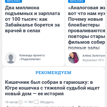
МНЕНИЕ
МНЕНИЕ
Два миллиона
«Аналоговая жи
подъемных и зарплата
вот что нам нуж
от 100 тысяч: как
Почему новые
Забайкалье борется за
блокбастеры
врачей в селах
проваливаются,
повторы стары
фильмов собир
полные залы
Команда проекта
Алёна Золотухи
«Редколлегия»
Журналист НГС
РЕКОМЕНДУЕМ
Кишечник был собран в гармошку: в
Югре кошечка с тяжелой судьбой ищет
новый дом — ее история
19 часов
11 781
Обсудить