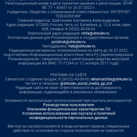
Регистрационный номер и дата принятия решения о регистрации: ЭЛ №
ФС 77 – 83657 от 26.07.2022 г.
Учредитель: Общество с ограниченной ответственностью "ИНТЕРНЕТ
ТЕХНОЛОГИИ"
Главный редактор: Шайтанова Екатерина Александровна
Адрес редакции: 672000, Россия, Чита, ул. Балябина, д. 13, 6 этаж, офис
608, телефон 8 (3022) 40-08-24
Электронный адрес редакции:
chita@shkulev.ru
Контактные данные для Роскомнадзора и государственных органов:
juristnsk@shkulev.ru
Техподдержка:
help@shkulev.ru
Редакционные материалы, опубликованные на сайте до 26.07.2022,
подготовлены Информационным агентством Чита.Ру (Зарегистрировано
Роскомнадзором - Свидетельство о регистрации средства массовой
информации ИА №ФС 77-71394 от 17 октября 2017 года)
РЕКЛАМА НА САЙТЕ
Связаться с отделом продаж: 8 (30-22) 40-08-90,
reklamachita@shkulev.ru
Чат-бот в телеграм:
@shkulev_social_media_gp_bot
Редакция сайта не несет ответственности за достоверность
информации, содержащейся в рекламных объявлениях.
Особенности эксплуатации (использования) веб-портала регулируются:
Руководством пользователя
Описанием функциональных характеристик ПО
Условиями использования веб-портала и политикой
конфиденциальности персональных данных
Веб-портал распространяется в виде интернет-сервиса, специальные
действия по установке на стороне пользователя не требуются