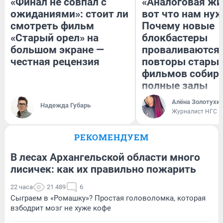
«Финал не совпал с
«Аналоговая жи
ожиданиями»: стоит ли
вот что нам нуж
смотреть фильм
Почему новые
«Старый орел» на
блокбастеры
большом экране —
проваливаются,
честная рецензия
повторы стары
фильмов собир
полные залы
Алёна Золотухи
Надежда Губарь
Журналист НГС
РЕКОМЕНДУЕМ
В лесах Архангельской области много
лисичек: как их правильно пожарить
22 часа
21 489
6
Сыграем в «Ромашку»? Простая головоломка, которая
взбодрит мозг не хуже кофе