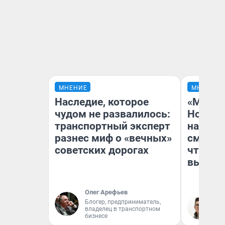
МНЕНИЕ
МНЕНИЕ
Наследие, которое
«Мы ви
чудом не развалилось:
Нолана
транспортный эксперт
настро
разнес миф о «вечных»
смотре
советских дорогах
чтобы 
выгляд
Олег Арефьев
Блогер, предприниматель,
На
владелец в транспортном
бизнесе