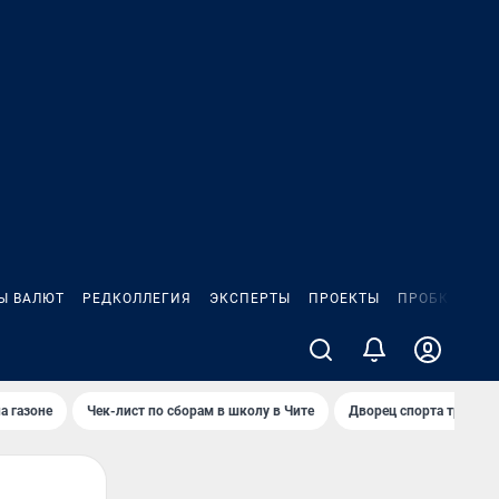
Ы ВАЛЮТ
РЕДКОЛЛЕГИЯ
ЭКСПЕРТЫ
ПРОЕКТЫ
ПРОБКИ
ИГ
а газоне
Чек-лист по сборам в школу в Чите
Дворец спорта требую