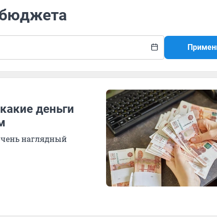
т бюджета
Примен
 какие деньги
м
очень наглядный