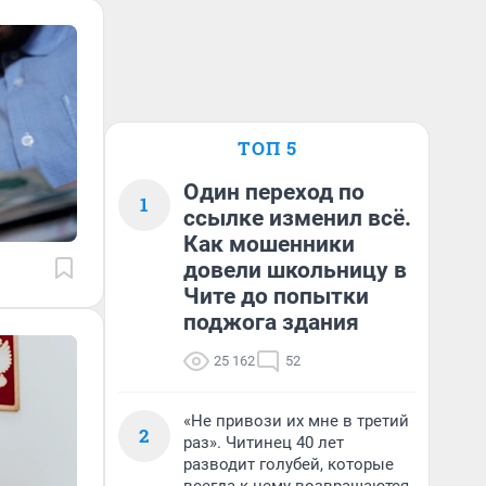
ТОП 5
Один переход по
1
ссылке изменил всё.
Как мошенники
довели школьницу в
Чите до попытки
поджога здания
25 162
52
«Не привози их мне в третий
2
раз». Читинец 40 лет
разводит голубей, которые