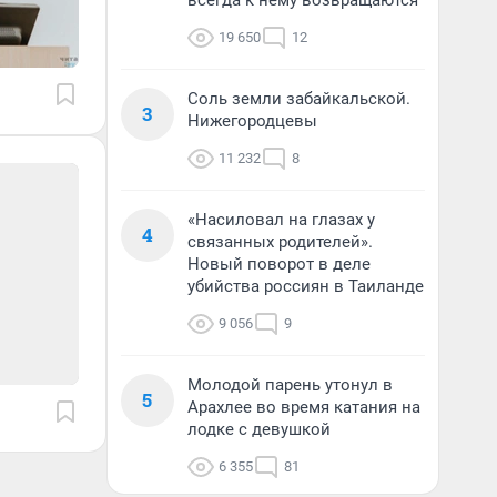
всегда к нему возвращаются
19 650
12
Соль земли забайкальской.
3
Нижегородцевы
11 232
8
«Насиловал на глазах у
4
связанных родителей».
Новый поворот в деле
убийства россиян в Таиланде
9 056
9
Молодой парень утонул в
5
Арахлее во время катания на
лодке с девушкой
6 355
81