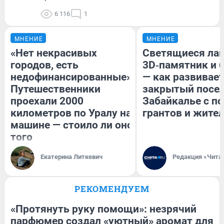
6 116
1
МНЕНИЕ
МНЕНИЕ
«Нет некрасивых
Светящиеся лав
городов, есть
3D‑памятник и 
недофинансированные».
— как развивае
Путешественники
закрытый посел
проехали 2000
Забайкалье с 
километров по Уралу на
грантов и жите
машине — стоило ли оно
того
Екатерина Литкевич
Редакция «Чита
РЕКОМЕНДУЕМ
«Протянуть руку помощи»: незрячий
парфюмер создал «уютный» аромат для