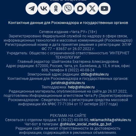
Контактные данные для Роскомнадзора и государственных органов
Сетевое издание «Чита.РУ» (18+)
Зарегистрировано Федеральной службой по надзору в сфере связи,
информационных технологий и массовых коммуникаций (Роскомнадзор)
Регистрационный номер и дата принятия решения о регистрации: ЭЛ №
ФС 77 – 83657 от 26.07.2022 г.
Учредитель: Общество с ограниченной ответственностью "ИНТЕРНЕТ
ТЕХНОЛОГИИ"
Главный редактор: Шайтанова Екатерина Александровна
Адрес редакции: 672000, Россия, Чита, ул. Балябина, д. 13, 6 этаж, офис
608, телефон 8 (3022) 40-08-24
Электронный адрес редакции:
chita@shkulev.ru
Контактные данные для Роскомнадзора и государственных органов:
juristnsk@shkulev.ru
Техподдержка:
help@shkulev.ru
Редакционные материалы, опубликованные на сайте до 26.07.2022,
подготовлены Информационным агентством Чита.Ру (Зарегистрировано
Роскомнадзором - Свидетельство о регистрации средства массовой
информации ИА №ФС 77-71394 от 17 октября 2017 года)
РЕКЛАМА НА САЙТЕ
Связаться с отделом продаж: 8 (30-22) 40-08-90,
reklamachita@shkulev.ru
Чат-бот в телеграм:
@shkulev_social_media_gp_bot
Редакция сайта не несет ответственности за достоверность
информации, содержащейся в рекламных объявлениях.