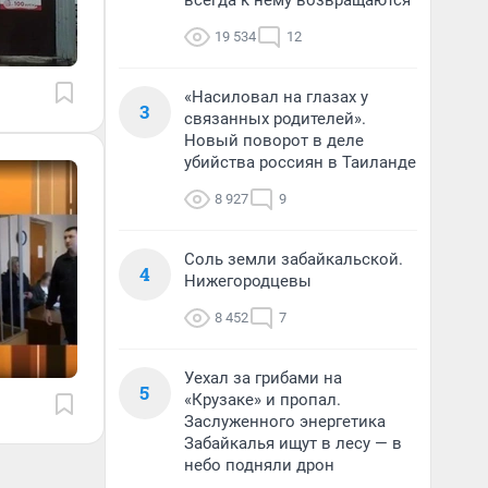
всегда к нему возвращаются
19 534
12
«Насиловал на глазах у
3
связанных родителей».
Новый поворот в деле
убийства россиян в Таиланде
8 927
9
Соль земли забайкальской.
4
Нижегородцевы
8 452
7
Уехал за грибами на
5
«Крузаке» и пропал.
Заслуженного энергетика
Забайкалья ищут в лесу — в
небо подняли дрон