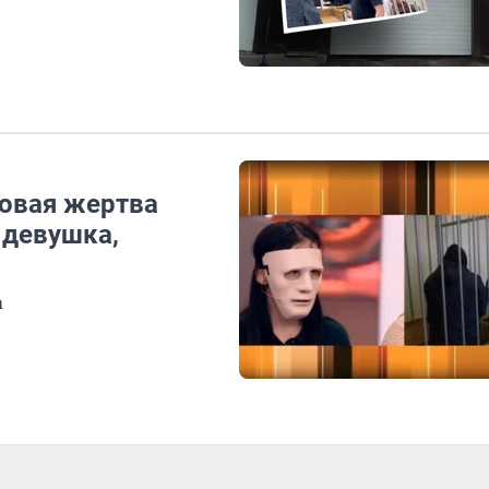
Новая жертва
 девушка,
а