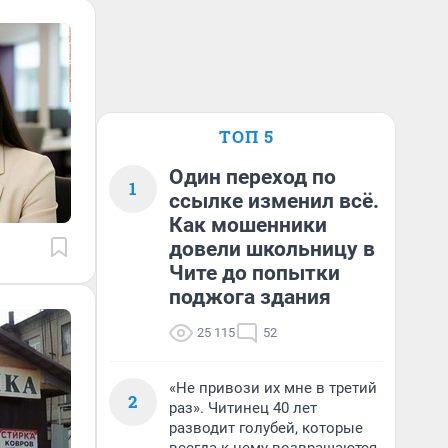
ТОП 5
Один переход по
1
ссылке изменил всё.
Как мошенники
довели школьницу в
Чите до попытки
поджога здания
25 115
52
«Не привози их мне в третий
2
раз». Читинец 40 лет
разводит голубей, которые