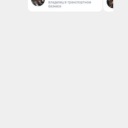
владелец в транспортном
От
бизнесе
де