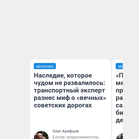
МНЕНИЕ
МНЕНИЕ
Наследие, которое
«Покуп
чудом не развалилось:
мешке»
транспортный эксперт
предпр
разнес миф о «вечных»
рассказ
советских дорогах
самом 
бизнес
дешевы
Олег Арефьев
На
Блогер, предприниматель,