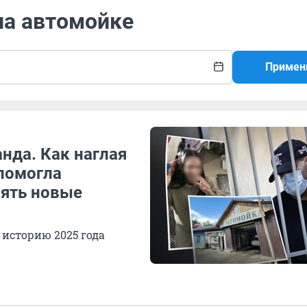
на автомойке
Примен
анда. Как наглая
помогла
нять новые
историю 2025 года