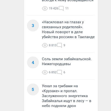
всегда к нему возвращаются
19 426
11
«Насиловал на глазах у
3
связанных родителей».
Новый поворот в деле
убийства россиян в Таиланде
8 813
9
Соль земли забайкальской.
4
Нижегородцевы
6 852
6
Уехал за грибами на
5
«Крузаке» и пропал.
Заслуженного энергетика
Забайкалья ищут в лесу — в
небо подняли дрон