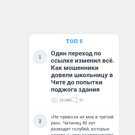
ТОП 5
Один переход по
1
ссылке изменил всё.
Как мошенники
довели школьницу в
Чите до попытки
поджога здания
25 049
51
«Не привози их мне в третий
2
раз». Читинец 40 лет
разводит голубей, которые