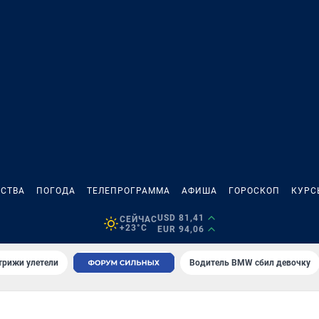
СТВА
ПОГОДА
ТЕЛЕПРОГРАММА
АФИША
ГОРОСКОП
КУРС
USD 81,41
СЕЙЧАС
+23°C
EUR 94,06
трижи улетели
Водитель BMW сбил девочку