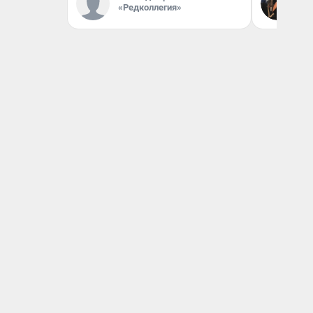
От
«Редколлегия»
де