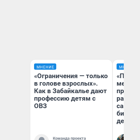
МНЕНИЕ
МНЕНИЕ
«Ограничения — только
«Покуп
в голове взрослых».
мешке»
Как в Забайкалье дают
предпр
профессию детям с
рассказ
ОВЗ
самом 
бизнес
дешевы
На
Команда проекта