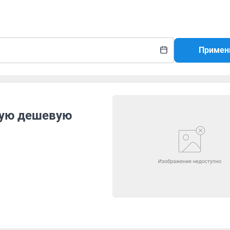
Примен
мую дешевую