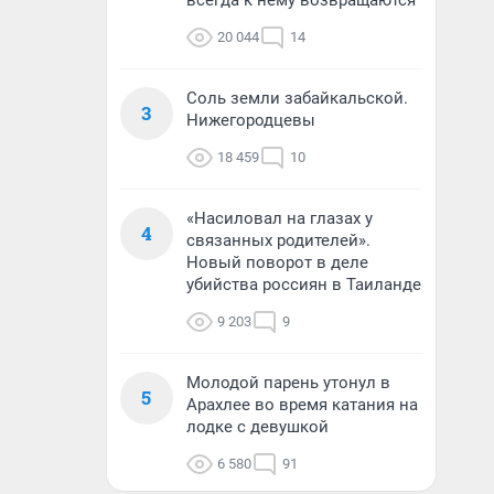
всегда к нему возвращаются
20 044
14
Соль земли забайкальской.
3
Нижегородцевы
18 459
10
«Насиловал на глазах у
4
связанных родителей».
Новый поворот в деле
убийства россиян в Таиланде
9 203
9
Молодой парень утонул в
5
Арахлее во время катания на
лодке с девушкой
6 580
91