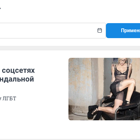
т
Примен
В соцсетях
андальной
у ЛГБТ