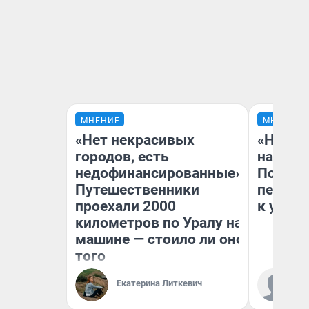
МНЕНИЕ
МНЕНИЕ
«Нет некрасивых
«Надо 
городов, есть
надо н
недофинансированные».
Почему
Путешественники
перест
проехали 2000
к успех
километров по Уралу на
машине — стоило ли оно
того
Екатерина Литкевич
Ст