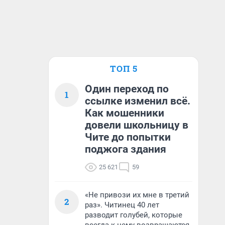
ТОП 5
Один переход по
1
ссылке изменил всё.
Как мошенники
довели школьницу в
Чите до попытки
поджога здания
25 621
59
«Не привози их мне в третий
2
раз». Читинец 40 лет
разводит голубей, которые