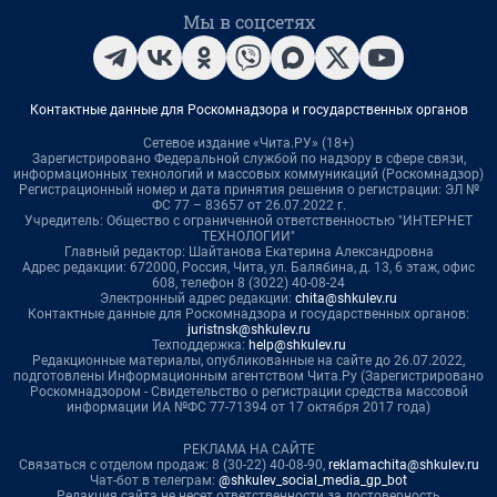
Мы в соцсетях
Контактные данные для Роскомнадзора и государственных органов
Сетевое издание «Чита.РУ» (18+)
Зарегистрировано Федеральной службой по надзору в сфере связи,
информационных технологий и массовых коммуникаций (Роскомнадзор)
Регистрационный номер и дата принятия решения о регистрации: ЭЛ №
ФС 77 – 83657 от 26.07.2022 г.
Учредитель: Общество с ограниченной ответственностью "ИНТЕРНЕТ
ТЕХНОЛОГИИ"
Главный редактор: Шайтанова Екатерина Александровна
Адрес редакции: 672000, Россия, Чита, ул. Балябина, д. 13, 6 этаж, офис
608, телефон 8 (3022) 40-08-24
Электронный адрес редакции:
chita@shkulev.ru
Контактные данные для Роскомнадзора и государственных органов:
juristnsk@shkulev.ru
Техподдержка:
help@shkulev.ru
Редакционные материалы, опубликованные на сайте до 26.07.2022,
подготовлены Информационным агентством Чита.Ру (Зарегистрировано
Роскомнадзором - Свидетельство о регистрации средства массовой
информации ИА №ФС 77-71394 от 17 октября 2017 года)
РЕКЛАМА НА САЙТЕ
Связаться с отделом продаж: 8 (30-22) 40-08-90,
reklamachita@shkulev.ru
Чат-бот в телеграм:
@shkulev_social_media_gp_bot
Редакция сайта не несет ответственности за достоверность