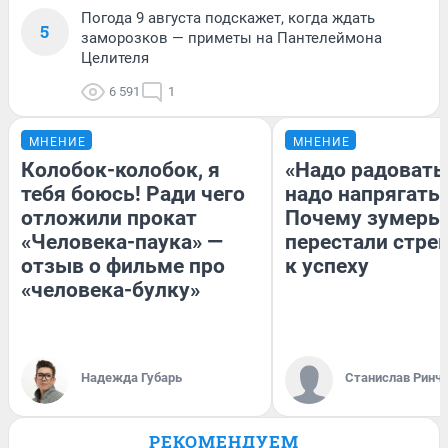
Погода 9 августа подскажет, когда ждать
5
заморозков — приметы на Пантелеймона
Целителя
6 591
1
МНЕНИЕ
МНЕНИЕ
Колобок-колобок, я
«Надо радоватьс
тебя боюсь! Ради чего
надо напрягатьс
отложили прокат
Почему зумеры
«Человека-паука» —
перестали стре
отзыв о фильме про
к успеху
«человека-булку»
Надежда Губарь
Станислав Ринч
РЕКОМЕНДУЕМ