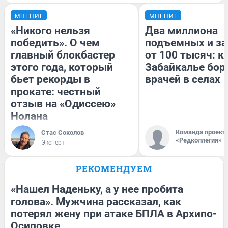
МНЕНИЕ
МНЕНИЕ
«Никого нельзя
Два миллиона
победить». О чем
подъемных и за
главный блокбастер
от 100 тысяч: к
этого года, который
Забайкалье бор
бьет рекорды в
врачей в селах
прокате: честный
отзыв на «Одиссею»
Нолана
Команда проект
Стас Соколов
«Редколлегия»
Эксперт
РЕКОМЕНДУЕМ
«Нашел Наденьку, а у нее пробита
голова». Мужчина рассказал, как
потерял жену при атаке БПЛА в Архипо-
Осиповке