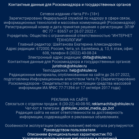
Контактные данные для Роскомнадзора и государственных органов
Сетевое издание «Чита.РУ» (18+)
Зарегистрировано Федеральной службой по надзору в сфере связи,
информационных технологий и массовых коммуникаций (Роскомнадзор)
Регистрационный номер и дата принятия решения о регистрации: ЭЛ №
ФС 77 – 83657 от 26.07.2022 г.
Учредитель: Общество с ограниченной ответственностью "ИНТЕРНЕТ
ТЕХНОЛОГИИ"
Главный редактор: Шайтанова Екатерина Александровна
Адрес редакции: 672000, Россия, Чита, ул. Балябина, д. 13, 6 этаж, офис
608, телефон 8 (3022) 40-08-24
Электронный адрес редакции:
chita@shkulev.ru
Контактные данные для Роскомнадзора и государственных органов:
juristnsk@shkulev.ru
Техподдержка:
help@shkulev.ru
Редакционные материалы, опубликованные на сайте до 26.07.2022,
подготовлены Информационным агентством Чита.Ру (Зарегистрировано
Роскомнадзором - Свидетельство о регистрации средства массовой
информации ИА №ФС 77-71394 от 17 октября 2017 года)
РЕКЛАМА НА САЙТЕ
Связаться с отделом продаж: 8 (30-22) 40-08-90,
reklamachita@shkulev.ru
Чат-бот в телеграм:
@shkulev_social_media_gp_bot
Редакция сайта не несет ответственности за достоверность
информации, содержащейся в рекламных объявлениях.
Особенности эксплуатации (использования) веб-портала регулируются:
Руководством пользователя
Описанием функциональных характеристик ПО
Условиями использования веб-портала и политикой