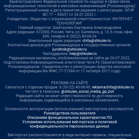
Зарегистрировано Федеральной службой по надзору в сфере связи,
информационных технологий и массовых коммуникаций (Роскомнадзор)
Регистрационный номер и дата принятия решения о регистрации: ЭЛ №
ФС 77 – 83657 от 26.07.2022 г.
Учредитель: Общество с ограниченной ответственностью "ИНТЕРНЕТ
ТЕХНОЛОГИИ"
Главный редактор: Шайтанова Екатерина Александровна
Адрес редакции: 672000, Россия, Чита, ул. Балябина, д. 13, 6 этаж, офис
608, телефон 8 (3022) 40-08-24
Электронный адрес редакции:
chita@shkulev.ru
Контактные данные для Роскомнадзора и государственных органов:
juristnsk@shkulev.ru
Техподдержка:
help@shkulev.ru
Редакционные материалы, опубликованные на сайте до 26.07.2022,
подготовлены Информационным агентством Чита.Ру (Зарегистрировано
Роскомнадзором - Свидетельство о регистрации средства массовой
информации ИА №ФС 77-71394 от 17 октября 2017 года)
РЕКЛАМА НА САЙТЕ
Связаться с отделом продаж: 8 (30-22) 40-08-90,
reklamachita@shkulev.ru
Чат-бот в телеграм:
@shkulev_social_media_gp_bot
Редакция сайта не несет ответственности за достоверность
информации, содержащейся в рекламных объявлениях.
Особенности эксплуатации (использования) веб-портала регулируются:
Руководством пользователя
Описанием функциональных характеристик ПО
Условиями использования веб-портала и политикой
конфиденциальности персональных данных
Веб-портал распространяется в виде интернет-сервиса, специальные