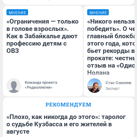
МНЕНИЕ
МНЕНИЕ
«Ограничения — только
«Никого нельзя
в голове взрослых».
победить». О ч
Как в Забайкалье дают
главный блокба
профессию детям с
этого года, кот
ОВЗ
бьет рекорды в
прокате: честн
отзыв на «Одис
Нолана
Команда проекта
Стас Соколов
«Редколлегия»
Эксперт
РЕКОМЕНДУЕМ
«Плохо, как никогда до этого»: таролог
о судьбе Кузбасса и его жителей в
августе