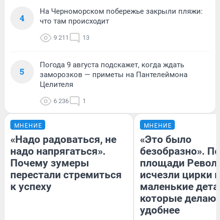
На Черноморском побережье закрыли пляжи:
4
что там происходит
9 211
13
Погода 9 августа подскажет, когда ждать
5
заморозков — приметы на Пантелеймона
Целителя
6 236
1
МНЕНИЕ
МНЕНИЕ
«Надо радоваться, не
«Это было
надо напрягаться».
безобразно». П
Почему зумеры
площади Револ
перестали стремиться
исчезли цирки и
к успеху
маленькие дета
которые делают
удобнее