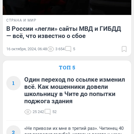
СТРАНА И МИР
В России «легли» сайты МВД и ГИБДД
— всё, что известно о сбое
16 октября, 2024, 06:48
3 654
5
ТОП 5
Один переход по ссылке изменил
1
всё. Как мошенники довели
школьницу в Чите до попытки
поджога здания
25 242
52
«Не привози их мне в третий раз». Читинец 40
2