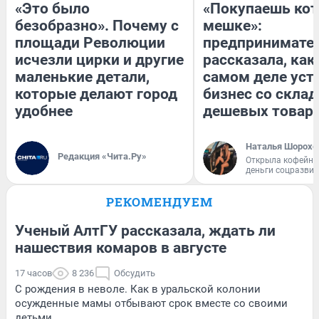
«Это было
«Покупаешь кот
безобразно». Почему с
мешке»:
площади Революции
предпринимате
исчезли цирки и другие
рассказала, как
маленькие детали,
самом деле уст
которые делают город
бизнес со скла
удобнее
дешевых товар
Наталья Шорохо
Редакция «Чита.Ру»
Открыла кофейну
деньги соцразви
РЕКОМЕНДУЕМ
Ученый АлтГУ рассказала, ждать ли
нашествия комаров в августе
17 часов
8 236
Обсудить
С рождения в неволе. Как в уральской колонии
осужденные мамы отбывают срок вместе со своими
детьми