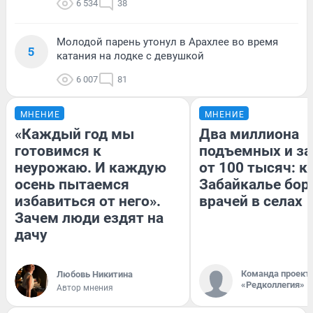
6 534
38
Молодой парень утонул в Арахлее во время
5
катания на лодке с девушкой
6 007
81
МНЕНИЕ
МНЕНИЕ
«Каждый год мы
Два миллиона
готовимся к
подъемных и за
неурожаю. И каждую
от 100 тысяч: к
осень пытаемся
Забайкалье бор
избавиться от него».
врачей в селах
Зачем люди ездят на
дачу
Команда проект
Любовь Никитина
«Редколлегия»
Автор мнения