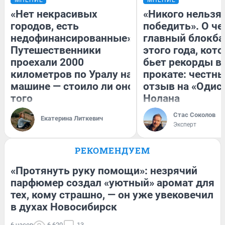
«Нет некрасивых
«Никого нельзя
городов, есть
победить». О ч
недофинансированные».
главный блокба
Путешественники
этого года, кот
проехали 2000
бьет рекорды в
километров по Уралу на
прокате: честн
машине — стоило ли оно
отзыв на «Одис
того
Нолана
Стас Соколов
Екатерина Литкевич
Эксперт
РЕКОМЕНДУЕМ
«Протянуть руку помощи»: незрячий
парфюмер создал «уютный» аромат для
тех, кому страшно, — он уже увековечил
в духах Новосибирск
6 часов
6 620
13