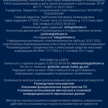
информационных технологий и массовых коммуникаций (Роскомнадзор)
Регистрационный номер и дата принятия решения о регистрации: ЭЛ №
ФС 77 – 83657 от 26.07.2022 г.
Учредитель: Общество с ограниченной ответственностью "ИНТЕРНЕТ
ТЕХНОЛОГИИ"
Главный редактор: Шайтанова Екатерина Александровна
Адрес редакции: 672000, Россия, Чита, ул. Балябина, д. 13, 6 этаж, офис
608, телефон 8 (3022) 40-08-24
Электронный адрес редакции:
chita@shkulev.ru
Контактные данные для Роскомнадзора и государственных органов:
juristnsk@shkulev.ru
Техподдержка:
help@shkulev.ru
Редакционные материалы, опубликованные на сайте до 26.07.2022,
подготовлены Информационным агентством Чита.Ру (Зарегистрировано
Роскомнадзором - Свидетельство о регистрации средства массовой
информации ИА №ФС 77-71394 от 17 октября 2017 года)
РЕКЛАМА НА САЙТЕ
Связаться с отделом продаж: 8 (30-22) 40-08-90,
reklamachita@shkulev.ru
Чат-бот в телеграм:
@shkulev_social_media_gp_bot
Редакция сайта не несет ответственности за достоверность
информации, содержащейся в рекламных объявлениях.
Особенности эксплуатации (использования) веб-портала регулируются:
Руководством пользователя
Описанием функциональных характеристик ПО
Условиями использования веб-портала и политикой
конфиденциальности персональных данных
Веб-портал распространяется в виде интернет-сервиса, специальные
действия по установке на стороне пользователя не требуются