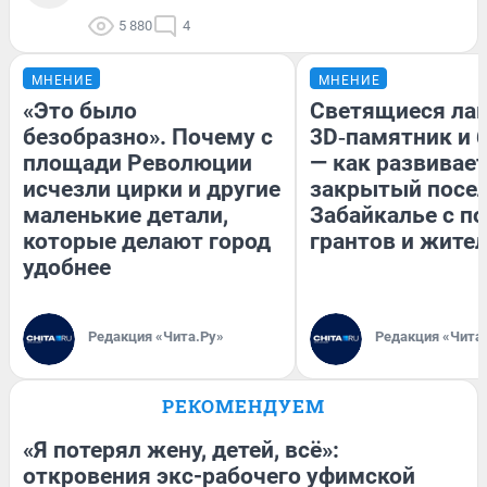
5 880
4
МНЕНИЕ
МНЕНИЕ
«Это было
Светящиеся лав
безобразно». Почему с
3D‑памятник и 
площади Революции
— как развивае
исчезли цирки и другие
закрытый посел
маленькие детали,
Забайкалье с 
которые делают город
грантов и жите
удобнее
Редакция «Чита.Ру»
Редакция «Чита
РЕКОМЕНДУЕМ
«Я потерял жену, детей, всё»:
откровения экс-рабочего уфимской