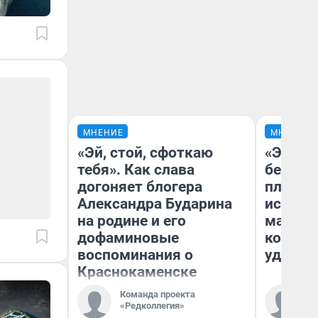
МНЕНИЕ
МНЕНИЕ
«Эй, стой, сфоткаю
«Это б
тебя». Как слава
безобр
догоняет блогера
площад
Александра Бударина
исчезл
на родине и его
малень
дофаминовые
которы
воспоминания о
удобне
Краснокаменске
Команда проекта
Ко
«Редколлегия»
«Р