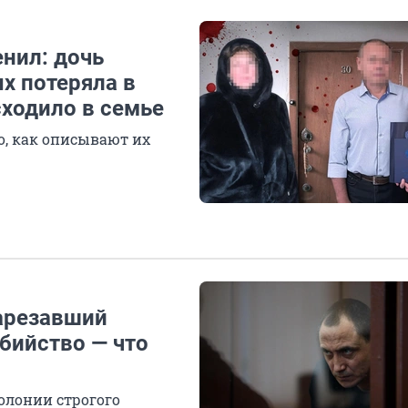
енил: дочь
ых потеряла в
сходило в семье
о, как описывают их
зарезавший
убийство — что
олонии строгого