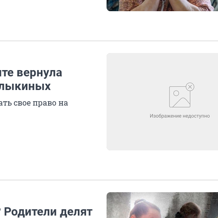
ите вернула
рлыкиных
ть свое право на
? Родители делят