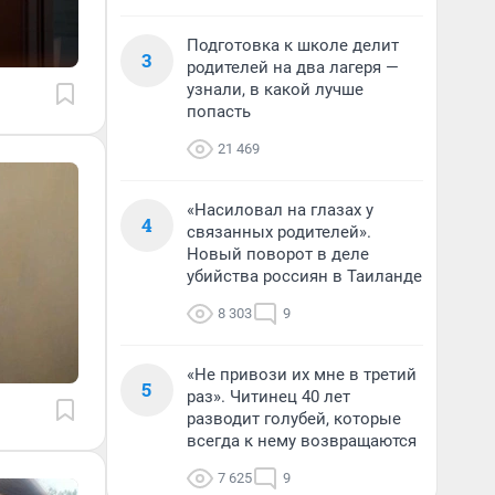
Подготовка к школе делит
3
родителей на два лагеря —
узнали, в какой лучше
попасть
21 469
«Насиловал на глазах у
4
связанных родителей».
Новый поворот в деле
убийства россиян в Таиланде
8 303
9
«Не привози их мне в третий
5
раз». Читинец 40 лет
разводит голубей, которые
всегда к нему возвращаются
7 625
9