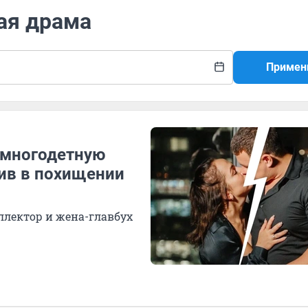
ая драма
Примен
 многодетную
нив в похищении
ллектор и жена-главбух