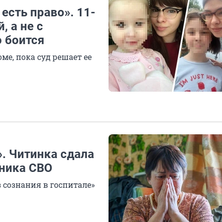
 есть право». 11-
, а не с
 боится
ме, пока суд решает ее
. Читинка сдала
тника СВО
 сознания в госпитале»