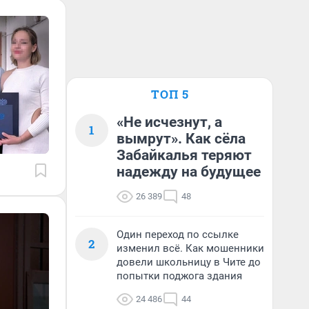
ТОП 5
«Не исчезнут, а
1
вымрут». Как сёла
Забайкалья теряют
надежду на будущее
26 389
48
Один переход по ссылке
2
изменил всё. Как мошенники
довели школьницу в Чите до
попытки поджога здания
24 486
44