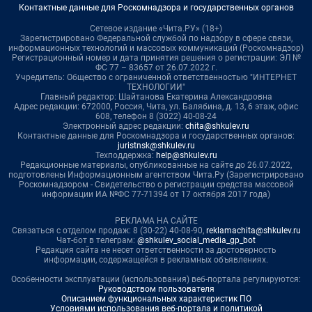
Контактные данные для Роскомнадзора и государственных органов
Сетевое издание «Чита.РУ» (18+)
Зарегистрировано Федеральной службой по надзору в сфере связи,
информационных технологий и массовых коммуникаций (Роскомнадзор)
Регистрационный номер и дата принятия решения о регистрации: ЭЛ №
ФС 77 – 83657 от 26.07.2022 г.
Учредитель: Общество с ограниченной ответственностью "ИНТЕРНЕТ
ТЕХНОЛОГИИ"
Главный редактор: Шайтанова Екатерина Александровна
Адрес редакции: 672000, Россия, Чита, ул. Балябина, д. 13, 6 этаж, офис
608, телефон 8 (3022) 40-08-24
Электронный адрес редакции:
chita@shkulev.ru
Контактные данные для Роскомнадзора и государственных органов:
juristnsk@shkulev.ru
Техподдержка:
help@shkulev.ru
Редакционные материалы, опубликованные на сайте до 26.07.2022,
подготовлены Информационным агентством Чита.Ру (Зарегистрировано
Роскомнадзором - Свидетельство о регистрации средства массовой
информации ИА №ФС 77-71394 от 17 октября 2017 года)
РЕКЛАМА НА САЙТЕ
Связаться с отделом продаж: 8 (30-22) 40-08-90,
reklamachita@shkulev.ru
Чат-бот в телеграм:
@shkulev_social_media_gp_bot
Редакция сайта не несет ответственности за достоверность
информации, содержащейся в рекламных объявлениях.
Особенности эксплуатации (использования) веб-портала регулируются:
Руководством пользователя
Описанием функциональных характеристик ПО
Условиями использования веб-портала и политикой