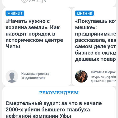
6 791
6
МНЕНИЕ
МНЕНИЕ
«Начать нужно с
«Покупаешь кот
хозяина земли». Как
мешке»:
наводят порядок в
предпринимате
историческом центре
рассказала, как
Читы
самом деле уст
бизнес со скла
дешевых товар
Наталья Шорохо
Команда проекта
Открыла кофейну
«Редколлегия»
деньги соцразви
РЕКОМЕНДУЕМ
Смертельный аудит: за что в начале
2000-х убили бывшего главбуха
нефтяной компании Уфы