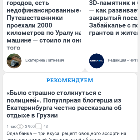
городов, есть
3D‑памятник и 
недофинансированные».
— как развивае
Путешественники
закрытый посел
проехали 2000
Забайкалье с 
километров по Уралу на
грантов и жите
машине — стоило ли оно
того
Екатерина Литкевич
Редакция «Чита
РЕКОМЕНДУЕМ
«Было страшно столкнуться с
полицией». Популярная блогерша из
Екатеринбурга честно рассказала об
отдыхе в Грузии
1 час
3 900
43
Одна банка — три вкуса: рецепт овощного ассорти на
зиму для жителей Архангельской области