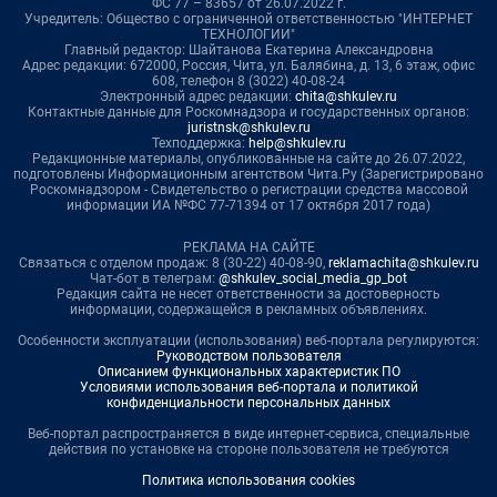
ФС 77 – 83657 от 26.07.2022 г.
Учредитель: Общество с ограниченной ответственностью "ИНТЕРНЕТ
ТЕХНОЛОГИИ"
Главный редактор: Шайтанова Екатерина Александровна
Адрес редакции: 672000, Россия, Чита, ул. Балябина, д. 13, 6 этаж, офис
608, телефон 8 (3022) 40-08-24
Электронный адрес редакции:
chita@shkulev.ru
Контактные данные для Роскомнадзора и государственных органов:
juristnsk@shkulev.ru
Техподдержка:
help@shkulev.ru
Редакционные материалы, опубликованные на сайте до 26.07.2022,
подготовлены Информационным агентством Чита.Ру (Зарегистрировано
Роскомнадзором - Свидетельство о регистрации средства массовой
информации ИА №ФС 77-71394 от 17 октября 2017 года)
РЕКЛАМА НА САЙТЕ
Связаться с отделом продаж: 8 (30-22) 40-08-90,
reklamachita@shkulev.ru
Чат-бот в телеграм:
@shkulev_social_media_gp_bot
Редакция сайта не несет ответственности за достоверность
информации, содержащейся в рекламных объявлениях.
Особенности эксплуатации (использования) веб-портала регулируются:
Руководством пользователя
Описанием функциональных характеристик ПО
Условиями использования веб-портала и политикой
конфиденциальности персональных данных
Веб-портал распространяется в виде интернет-сервиса, специальные
действия по установке на стороне пользователя не требуются
Политика использования cookies