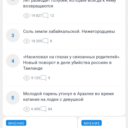
лет разводит голубей, которые всегда к нему
возвращаются
19 827
12
Соль земли забайкальской. Нижегородцевы
3
18 205
8
«Насиловал на глазах у связанных родителей».
4
Новый поворот в деле убийства россиян в
Таиланде
9 125
9
Молодой парень утонул в Арахлее во время
5
катания на лодке с девушкой
6 459
84
МНЕНИЕ
МНЕНИЕ