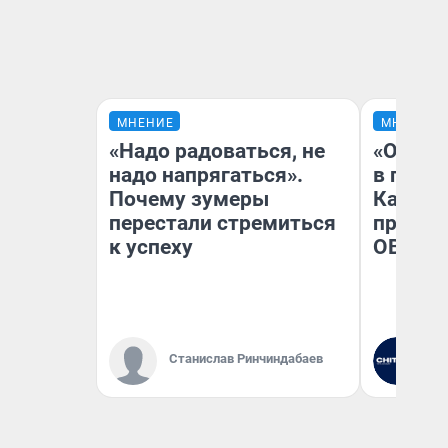
МНЕНИЕ
МНЕНИЕ
«Надо радоваться, не
«Огран
надо напрягаться».
в голо
Почему зумеры
Как в 
перестали стремиться
профес
к успеху
ОВЗ
Станислав Ринчиндабаев
Ре