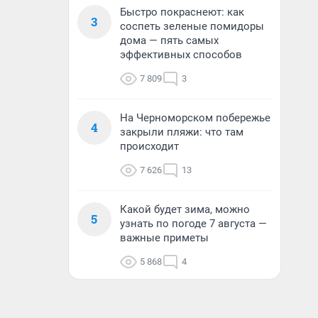
Быстро покраснеют: как
3
соспеть зеленые помидоры
дома — пять самых
эффективных способов
7 809
3
На Черноморском побережье
4
закрыли пляжи: что там
происходит
7 626
13
Какой будет зима, можно
5
узнать по погоде 7 августа —
важные приметы
5 868
4