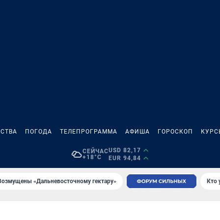
СТВА
ПОГОДА
ТЕЛЕПРОГРАММА
АФИША
ГОРОСКОП
КУРС
USD 82,17
СЕЙЧАС
+18°C
EUR 94,84
Возмущены «Дальневосточному гектару»
Кто 