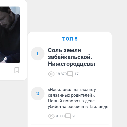
ТОП 5
Соль земли
1
забайкальской.
Нижегородцевы
18 870
17
«Насиловал на глазах у
2
связанных родителей».
Новый поворот в деле
убийства россиян в Таиланде
9 333
9