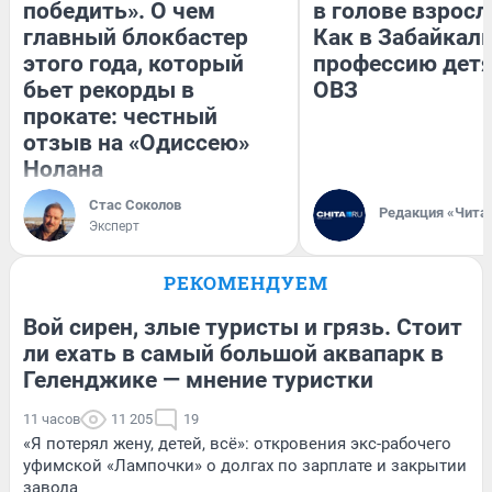
победить». О чем
в голове взросл
главный блокбастер
Как в Забайкал
этого года, который
профессию детя
бьет рекорды в
ОВЗ
прокате: честный
отзыв на «Одиссею»
Нолана
Стас Соколов
Редакция «Чита
Эксперт
РЕКОМЕНДУЕМ
Вой сирен, злые туристы и грязь. Стоит
ли ехать в самый большой аквапарк в
Геленджике — мнение туристки
11 часов
11 205
19
«Я потерял жену, детей, всё»: откровения экс-рабочего
уфимской «Лампочки» о долгах по зарплате и закрытии
завода