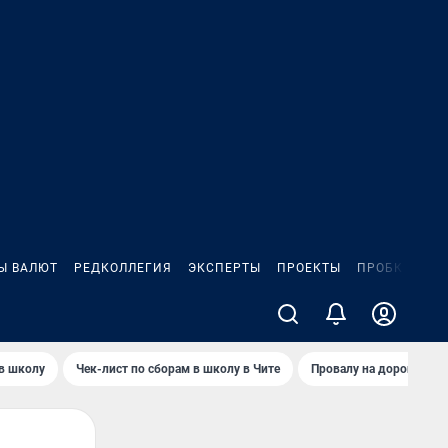
Ы ВАЛЮТ
РЕДКОЛЛЕГИЯ
ЭКСПЕРТЫ
ПРОЕКТЫ
ПРОБКИ
ИГ
 в школу
Чек-лист по сборам в школу в Чите
Провалу на дороге пол