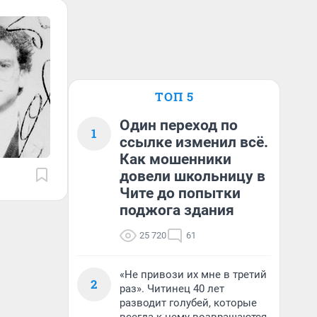
ТОП 5
Один переход по
1
ссылке изменил всё.
Как мошенники
довели школьницу в
Чите до попытки
поджога здания
25 720
61
«Не привози их мне в третий
2
раз». Читинец 40 лет
разводит голубей, которые