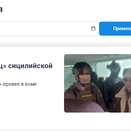
я
Примен
ц» сицилийской
» провел в коме