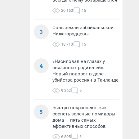
всегда к нему возвращаются
20 160
15
Соль земли забайкальской.
3
Нижегородцевы
18 710
15
«Насиловал на глазах у
4
связанных родителей».
Новый поворот в деле
убийства россиян в Таиланде
9 262
9
Быстро покраснеют: как
5
соспеть зеленые помидоры
дома — пять самых
эффективных способов
6 895
3