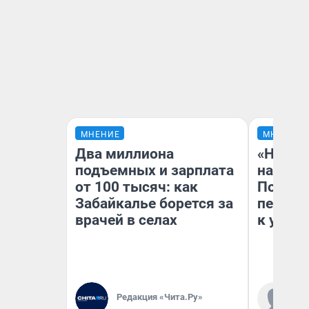
МНЕНИЕ
МНЕНИЕ
Два миллиона
«Надо 
подъемных и зарплата
надо н
от 100 тысяч: как
Почему
Забайкалье борется за
перест
врачей в селах
к успех
Редакция «Чита.Ру»
Ст