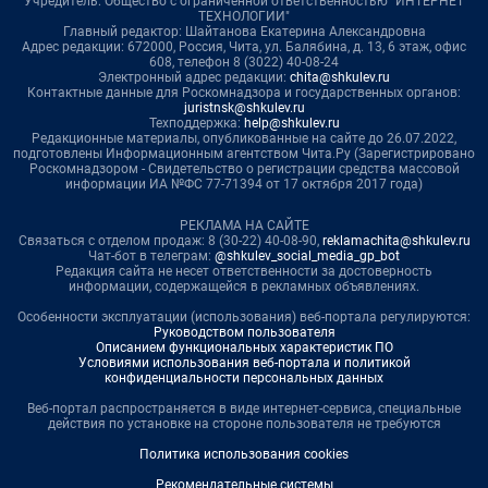
Учредитель: Общество с ограниченной ответственностью "ИНТЕРНЕТ
ТЕХНОЛОГИИ"
Главный редактор: Шайтанова Екатерина Александровна
Адрес редакции: 672000, Россия, Чита, ул. Балябина, д. 13, 6 этаж, офис
608, телефон 8 (3022) 40-08-24
Электронный адрес редакции:
chita@shkulev.ru
Контактные данные для Роскомнадзора и государственных органов:
juristnsk@shkulev.ru
Техподдержка:
help@shkulev.ru
Редакционные материалы, опубликованные на сайте до 26.07.2022,
подготовлены Информационным агентством Чита.Ру (Зарегистрировано
Роскомнадзором - Свидетельство о регистрации средства массовой
информации ИА №ФС 77-71394 от 17 октября 2017 года)
РЕКЛАМА НА САЙТЕ
Связаться с отделом продаж: 8 (30-22) 40-08-90,
reklamachita@shkulev.ru
Чат-бот в телеграм:
@shkulev_social_media_gp_bot
Редакция сайта не несет ответственности за достоверность
информации, содержащейся в рекламных объявлениях.
Особенности эксплуатации (использования) веб-портала регулируются:
Руководством пользователя
Описанием функциональных характеристик ПО
Условиями использования веб-портала и политикой
конфиденциальности персональных данных
Веб-портал распространяется в виде интернет-сервиса, специальные
действия по установке на стороне пользователя не требуются
Политика использования cookies
Рекомендательные системы