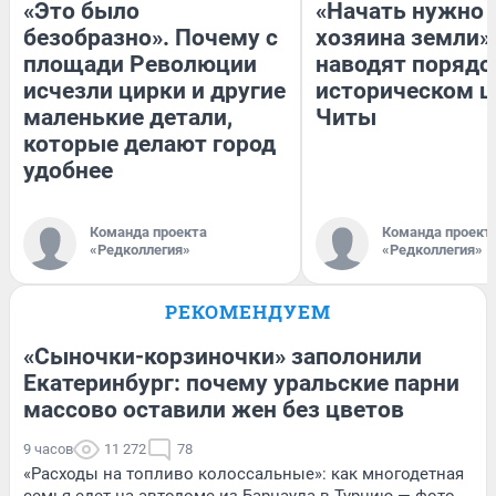
«Это было
«Начать нужно 
безобразно». Почему с
хозяина земли».
площади Революции
наводят порядо
исчезли цирки и другие
историческом ц
маленькие детали,
Читы
которые делают город
удобнее
Команда проекта
Команда проект
«Редколлегия»
«Редколлегия»
РЕКОМЕНДУЕМ
«Сыночки-корзиночки» заполонили
Екатеринбург: почему уральские парни
массово оставили жен без цветов
9 часов
11 272
78
«Расходы на топливо колоссальные»: как многодетная