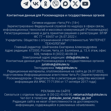
Контактные данные для Роскомнадзора и государственных органов
Сетевое издание «Чита.РУ» (18+)
Зарегистрировано Федеральной службой по надзору в сфере связи,
информационных технологий и массовых коммуникаций (Роскомнадзор)
Регистрационный номер и дата принятия решения о регистрации: ЭЛ №
ФС 77 – 83657 от 26.07.2022 г.
Учредитель: Общество с ограниченной ответственностью "ИНТЕРНЕТ
ТЕХНОЛОГИИ"
Главный редактор: Шайтанова Екатерина Александровна
Адрес редакции: 672000, Россия, Чита, ул. Балябина, д. 13, 6 этаж, офис
608, телефон 8 (3022) 40-08-24
Электронный адрес редакции:
chita@shkulev.ru
Контактные данные для Роскомнадзора и государственных органов:
juristnsk@shkulev.ru
Техподдержка:
help@shkulev.ru
Редакционные материалы, опубликованные на сайте до 26.07.2022,
подготовлены Информационным агентством Чита.Ру (Зарегистрировано
Роскомнадзором - Свидетельство о регистрации средства массовой
информации ИА №ФС 77-71394 от 17 октября 2017 года)
РЕКЛАМА НА САЙТЕ
Связаться с отделом продаж: 8 (30-22) 40-08-90,
reklamachita@shkulev.ru
Чат-бот в телеграм:
@shkulev_social_media_gp_bot
Редакция сайта не несет ответственности за достоверность
информации, содержащейся в рекламных объявлениях.