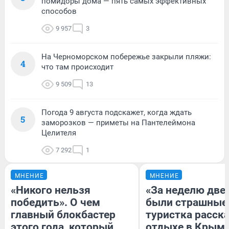
помидоры дома — пять самых эффективных
способов
9 957
3
На Черноморском побережье закрыли пляжи:
4
что там происходит
9 509
13
Погода 9 августа подскажет, когда ждать
5
заморозков — приметы на Пантелеймона
Целителя
7 292
1
МНЕНИЕ
МНЕНИЕ
«Никого нельзя
«За неделю две
победить». О чем
были страшные
главный блокбастер
туристка расска
этого года, который
отдыхе в Крым