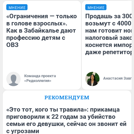
МНЕНИЕ
МНЕНИЕ
«Ограничения — только
Продашь за 3000
в голове взрослых».
возьмут с 4000.
Как в Забайкалье дают
нам готовит но
профессию детям с
налоговый зако
ОВЗ
коснется импор
даже репетитор
Команда проекта
Анастасия Завг
«Редколлегия»
РЕКОМЕНДУЕМ
«Это тот, кого ты травила»: прикамца
приговорили к 22 годам за убийство
семьи его девушки, сейчас он звонит ей
с угрозами