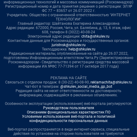
информационных технологий и массовых коммуникаций (Роскомнадзор)
Регистрационный номер и дата принятия решения о регистрации: ЭЛ №
ФС 77 – 83657 от 26.07.2022 г.
Учредитель: Общество с ограниченной ответственностью "ИНТЕРНЕТ
ТЕХНОЛОГИИ"
Главный редактор: Шайтанова Екатерина Александровна
Адрес редакции: 672000, Россия, Чита, ул. Балябина, д. 13, 6 этаж, офис
608, телефон 8 (3022) 40-08-24
Электронный адрес редакции:
chita@shkulev.ru
Контактные данные для Роскомнадзора и государственных органов:
juristnsk@shkulev.ru
Техподдержка:
help@shkulev.ru
Редакционные материалы, опубликованные на сайте до 26.07.2022,
подготовлены Информационным агентством Чита.Ру (Зарегистрировано
Роскомнадзором - Свидетельство о регистрации средства массовой
информации ИА №ФС 77-71394 от 17 октября 2017 года)
РЕКЛАМА НА САЙТЕ
Связаться с отделом продаж: 8 (30-22) 40-08-90,
reklamachita@shkulev.ru
Чат-бот в телеграм:
@shkulev_social_media_gp_bot
Редакция сайта не несет ответственности за достоверность
информации, содержащейся в рекламных объявлениях.
Особенности эксплуатации (использования) веб-портала регулируются:
Руководством пользователя
Описанием функциональных характеристик ПО
Условиями использования веб-портала и политикой
конфиденциальности персональных данных
Веб-портал распространяется в виде интернет-сервиса, специальные
действия по установке на стороне пользователя не требуются