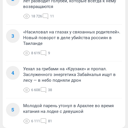
лет разводит голубей, которые всегда к нему
возвращаются
18 726
11
«Насиловал на глазах у связанных родителей».
3
Новый поворот в деле убийства россиян в
Таиланде
8 619
9
Уехал за грибами на «Крузаке» и пропал.
4
Заслуженного энергетика Забайкалья ищут в
лесу — в небо подняли дрон
6 608
38
Молодой парень утонул в Арахлее во время
5
катания на лодке с девушкой
6 111
81