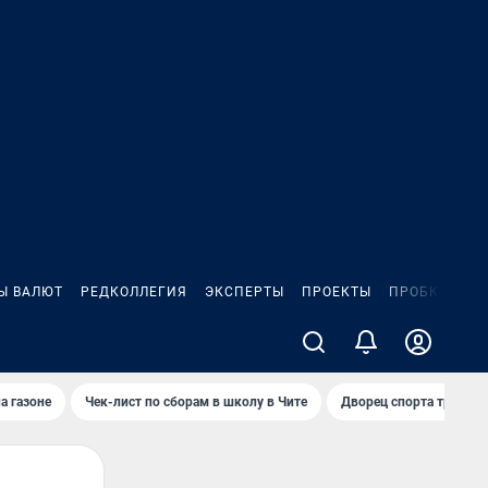
Ы ВАЛЮТ
РЕДКОЛЛЕГИЯ
ЭКСПЕРТЫ
ПРОЕКТЫ
ПРОБКИ
ИГ
а газоне
Чек-лист по сборам в школу в Чите
Дворец спорта требую