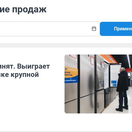
ние продаж
Примен
инят. Выиграет
нке крупной