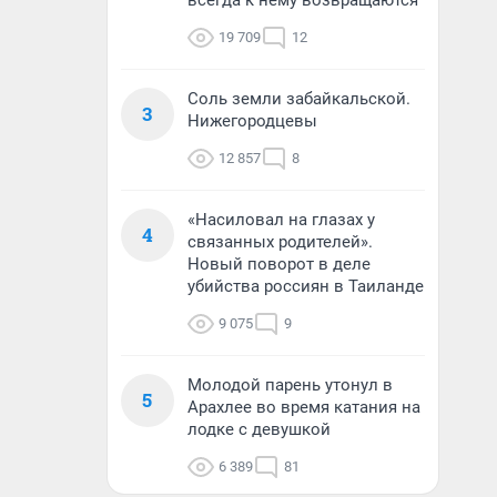
всегда к нему возвращаются
19 709
12
Соль земли забайкальской.
3
Нижегородцевы
12 857
8
«Насиловал на глазах у
4
связанных родителей».
Новый поворот в деле
убийства россиян в Таиланде
9 075
9
Молодой парень утонул в
5
Арахлее во время катания на
лодке с девушкой
6 389
81