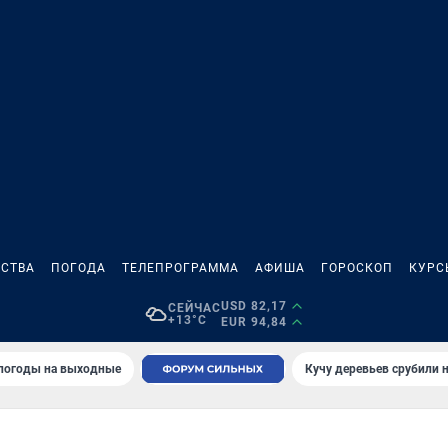
СТВА
ПОГОДА
ТЕЛЕПРОГРАММА
АФИША
ГОРОСКОП
КУРС
USD 82,17
СЕЙЧАС
+13°C
EUR 94,84
 погоды на выходные
Кучу деревьев срубили н