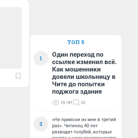
ТОП 5
Один переход по
1
ссылке изменил всё.
Как мошенники
довели школьницу в
Чите до попытки
поджога здания
25 181
52
«Не привози их мне в третий
2
раз». Читинец 40 лет
разводит голубей, которые