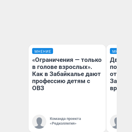
МНЕНИЕ
МНЕНИЕ
«Ограничения — только
Два ми
в голове взрослых».
подъем
Как в Забайкалье дают
от 100 
профессию детям с
Забайк
ОВЗ
врачей 
Команда проекта
Ко
«Редколлегия»
«Р