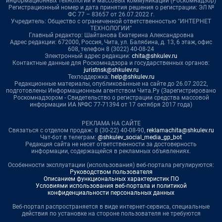
информационных технологий и массовых коммуникаций (Роскомнадзор)
Регистрационный номер и дата принятия решения о регистрации: ЭЛ №
ФС 77 – 83657 от 26.07.2022 г.
Учредитель: Общество с ограниченной ответственностью "ИНТЕРНЕТ
ТЕХНОЛОГИИ"
Главный редактор: Шайтанова Екатерина Александровна
Адрес редакции: 672000, Россия, Чита, ул. Балябина, д. 13, 6 этаж, офис
608, телефон 8 (3022) 40-08-24
Электронный адрес редакции:
chita@shkulev.ru
Контактные данные для Роскомнадзора и государственных органов:
juristnsk@shkulev.ru
Техподдержка:
help@shkulev.ru
Редакционные материалы, опубликованные на сайте до 26.07.2022,
подготовлены Информационным агентством Чита.Ру (Зарегистрировано
Роскомнадзором - Свидетельство о регистрации средства массовой
информации ИА №ФС 77-71394 от 17 октября 2017 года)
РЕКЛАМА НА САЙТЕ
Связаться с отделом продаж: 8 (30-22) 40-08-90,
reklamachita@shkulev.ru
Чат-бот в телеграм:
@shkulev_social_media_gp_bot
Редакция сайта не несет ответственности за достоверность
информации, содержащейся в рекламных объявлениях.
Особенности эксплуатации (использования) веб-портала регулируются:
Руководством пользователя
Описанием функциональных характеристик ПО
Условиями использования веб-портала и политикой
конфиденциальности персональных данных
Веб-портал распространяется в виде интернет-сервиса, специальные
действия по установке на стороне пользователя не требуются