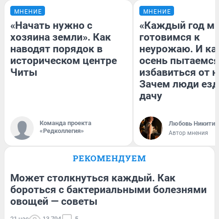
МНЕНИЕ
МНЕНИЕ
«Начать нужно с
«Каждый год м
хозяина земли». Как
готовимся к
наводят порядок в
неурожаю. И к
историческом центре
осень пытаемс
Читы
избавиться от н
Зачем люди езд
дачу
Команда проекта
Любовь Никитин
«Редколлегия»
Автор мнения
РЕКОМЕНДУЕМ
Может столкнуться каждый. Как
бороться с бактериальными болезнями
овощей — советы
21 час
13 794
5