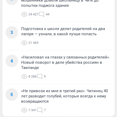
мошенники довели школьницу в Чите до
попытки поджога здания
24 427
44
Подготовка к школе делит родителей на два
3
лагеря — узнали, в какой лучше попасть
21 465
«Насиловал на глазах у связанных родителей».
4
Новый поворот в деле убийства россиян в
Таиланде
8 286
9
«Не привози их мне в третий раз». Читинец 40
5
лет разводит голубей, которые всегда к нему
возвращаются
7 341
7