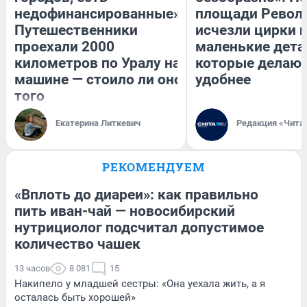
недофинансированные».
площади Револ
Путешественники
исчезли цирки и
проехали 2000
маленькие дета
километров по Уралу на
которые делают
машине — стоило ли оно
удобнее
того
Екатерина Литкевич
Редакция «Чита
РЕКОМЕНДУЕМ
«Вплоть до диареи»: как правильно
пить иван-чай — новосибирский
нутрициолог подсчитал допустимое
количество чашек
13 часов
8 081
15
Накипело у младшей сестры: «Она уехала жить, а я
осталась быть хорошей»