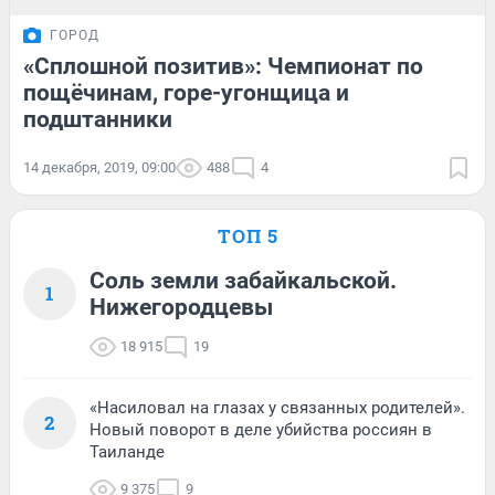
ГОРОД
«Сплошной позитив»: Чемпионат по
пощёчинам, горе-угонщица и
подштанники
14 декабря, 2019, 09:00
488
4
ТОП 5
Соль земли забайкальской.
1
Нижегородцевы
18 915
19
«Насиловал на глазах у связанных родителей».
2
Новый поворот в деле убийства россиян в
Таиланде
9 375
9