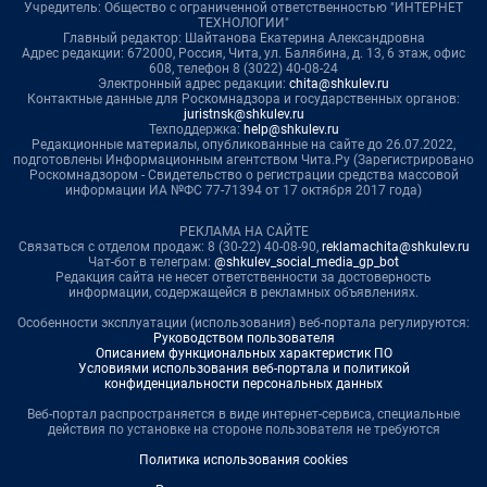
Учредитель: Общество с ограниченной ответственностью "ИНТЕРНЕТ
ТЕХНОЛОГИИ"
Главный редактор: Шайтанова Екатерина Александровна
Адрес редакции: 672000, Россия, Чита, ул. Балябина, д. 13, 6 этаж, офис
608, телефон 8 (3022) 40-08-24
Электронный адрес редакции:
chita@shkulev.ru
Контактные данные для Роскомнадзора и государственных органов:
juristnsk@shkulev.ru
Техподдержка:
help@shkulev.ru
Редакционные материалы, опубликованные на сайте до 26.07.2022,
подготовлены Информационным агентством Чита.Ру (Зарегистрировано
Роскомнадзором - Свидетельство о регистрации средства массовой
информации ИА №ФС 77-71394 от 17 октября 2017 года)
РЕКЛАМА НА САЙТЕ
Связаться с отделом продаж: 8 (30-22) 40-08-90,
reklamachita@shkulev.ru
Чат-бот в телеграм:
@shkulev_social_media_gp_bot
Редакция сайта не несет ответственности за достоверность
информации, содержащейся в рекламных объявлениях.
Особенности эксплуатации (использования) веб-портала регулируются:
Руководством пользователя
Описанием функциональных характеристик ПО
Условиями использования веб-портала и политикой
конфиденциальности персональных данных
Веб-портал распространяется в виде интернет-сервиса, специальные
действия по установке на стороне пользователя не требуются
Политика использования cookies